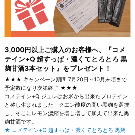
3,000円以上ご購入のお客様へ、『コメ
テイン+Q 超すっぱ・濃くてとろとろ 黒
麹甘酒3本セット』をプレゼント！
★★★ キャンペーン期間 7月20日～10月末頃まで
予定数になり次第終了 ★★★
コメテイン+Q ジュレはお米から出来たプロテイン
と称し生まれました！クエン酸度の高い黒麹を選抜
し、そこにレモン濃縮を増し増しで加えて出来た黒
麹甘酒です。
★ コメテイン+Q 超すっぱ・濃くてとろとろ 黒麹