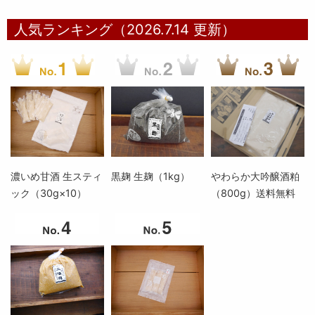
人気ランキング（2026.7.14 更新）
濃いめ甘酒 生スティ
黒麹 生麹（1kg）
やわらか大吟醸酒粕
ック（30g×10）
（800g）送料無料