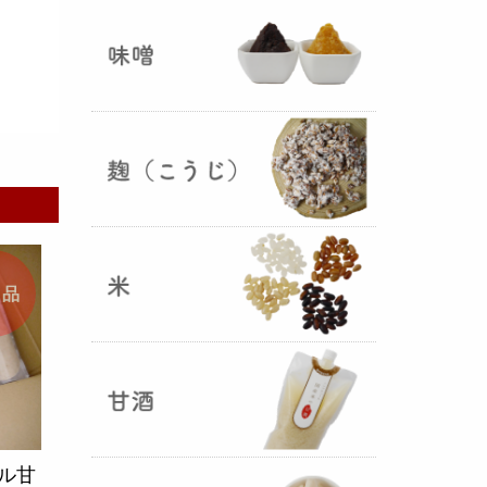
ままキープ！酸化防止と長期保存
を可能にしました！
山形さくらんぼ甘酒ゼリー発売
（2025年06月13日）
山形のさくらんぼをペーストにし
商品
て、当店の生甘酒と合わせフレッ
シュな酸味の効いた
さくらんぼ甘
酒ジュレ（ゼリー）
が出来まし
た。
おたまやジャン 辛味噌発売！
ール甘
（2025年05月07日）