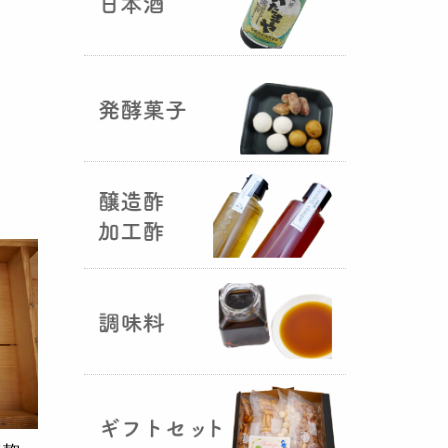
国産（熊本産）の大麦に白麹菌を
つけて丁寧に培養して『
大麦白
麹
』が完成しました！大麦麹から
の旨みと、白麹から生成される天
然のクエン酸（酸味）が良き製品
を創出してくれることです。塩麹
作りや米麹や大麦麹とブレンドし
ての味噌作りなど、次の食のステ
ージに・・・
R6年 クロ黒麹が出来ました
♪
（2025年01月15日）