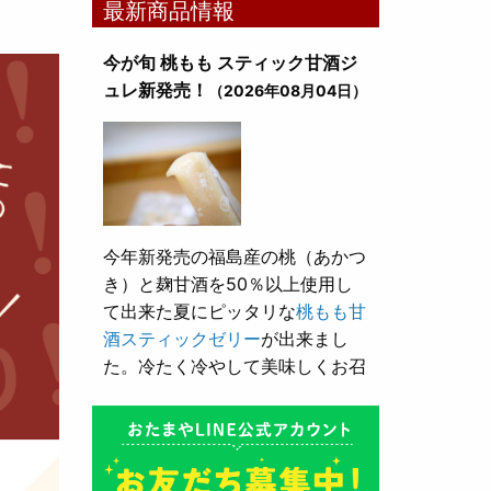
最新商品情報
今が旬 桃もも スティック甘酒ジ
ュレ新発売！
（2026年08月04日）
今年新発売の福島産の桃（あかつ
き）と麹甘酒を50％以上使用し
て出来た夏にピッタリな
桃もも甘
酒スティックゼリー
が出来まし
た。冷たく冷やして美味しくお召
し上がり頂けます。
とろり漬け込み用酒粕が新発売！
（2026年05月10日）