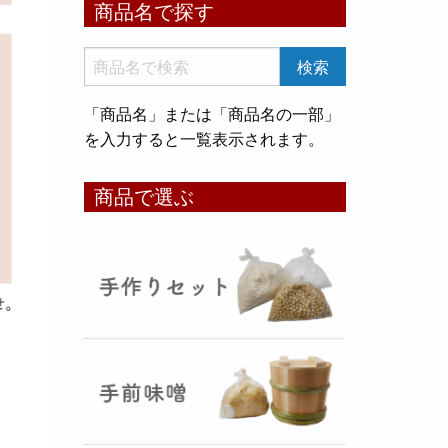
商品名で探す
いめ甘酒 30g』と『オートミー
ル甘酒 30g』
のスティックタイ
プをリリース致しました。何処へ
でも持ち運びが出来て、非常に便
「商品名」または「商品名の一部」
利です！
を入力すると一覧表示されます。
コメ貯蔵 アルミ袋完成致しまし
商品で選ぶ
た！
（2025年08月12日）
3重チャック・エア抜きバルブ付
きの
お米5kg貯蔵用アルミ袋
が完
成しました！完全オリジナルで特
別な仕様でお米の美味しさをその