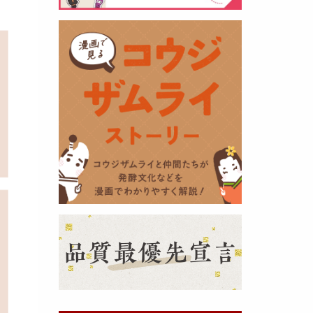
黒麹の天然クエン酸で運動の為に
最大の機能を発揮出来るよう開発
しました。少しゆるく仕上がりま
したので初回ロット
8,000本程度
を訳あり価格
で提供します。品質
や栄養価には問題ありませんので
お早めにどうぞ・・・
甘酒 生スティック新発売！
（2025年11月11日）
おたまやでは、甘酒の集大成
『濃