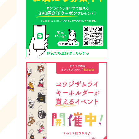
山形酒蔵の今期新粕を低温でじっ
くりと熟成させて、
とろり漬け込
み用酒粕
が出来ました！甘みとう
まみをしっかりと引き出して出来
ました。野菜、お魚、お肉等の漬
け込みにどうぞ・・・
クロ黒麹甘酒 スティック新発売
（2026年03月08日）