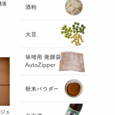
発送
5つの素材だけで出来た辛味
噌・・・その名も『
おたまやジャ
ン
』が登場しました！そのままで
も、薬味や調味料を足しても利用
できます。
大麦白麹の新発売！
（2025年02月
25日）
酒ジュ