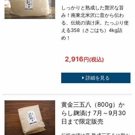
しっかりと熟成した贅沢な旨
み！南東北米沢に昔から伝わ
る、伝統の漬け床。たっぷり使
える358（さごはち）4kg詰
め！
2,916
円(税込)
詳細を見る
黄金三五八（800g）か
らし麹漬け 7月～9月30
日まで限定販売