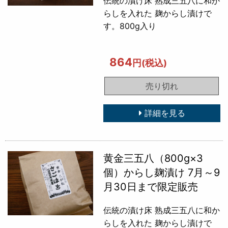
伝統の漬け床 熟成三五八に和か
らしを入れた 麹からし漬けで
す。800g入り
864
円(税込)
売り切れ
詳細を見る
黄金三五八（800g×3
個）からし麹漬け 7月～9
月30日まで限定販売
伝統の漬け床 熟成三五八に和か
らしを入れた 麹からし漬けで