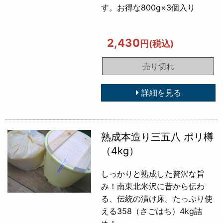
す。お得な800g×3個入り
2,430
円(税込)
売り切れ
詳細を見る
熟成本造り三五八 ポリ樽
（4kg）
しっかりと熟成した贅沢な旨
み！南東北米沢に昔から伝わ
る、伝統の漬け床。たっぷり使
える358（さごはち）4kg詰