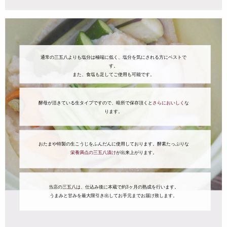
通常の三五八よりも塩分は極端に低く、塩分を気にされる方にベストで
す。
また、食塩も足してご使用も可能です。
酵母が活きている生タイプですので、暗所で保存頂くと
さらにおいしく
な
ります。
おたまや特製の生こうじをふんだんに使用しております。酵素たっぷりな
栄養満点の三五八漬け
が出来上がります。
当店の三五八は、仕込み後に本蔵で約3ヶ月の熟成を行います。
うまみと甘みを最大限引き出してお手元までお届け致します。