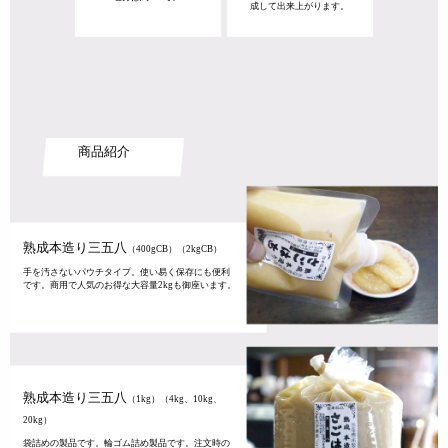
成して出来上がります。
商品紹介
熟成本造り三五八
（400gCB）（2kgCB）
手を汚さないパウチタイプ。使い易く保存にも便利
です。商用で人気のお得な大容量2kgも御座います。
熟成本造り三五八
（1kg）（4kg、10kg、
20kg）
袋詰めの製品です。輪ゴム詰め製品です。注文時の