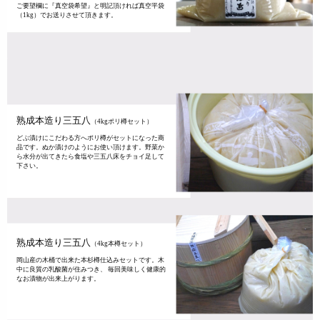
ご要望欄に『真空袋希望』と明記頂ければ真空平袋
（1kg）でお送りさせて頂きます。
熟成本造り三五八
（4kgポリ樽セット）
どぶ漬けにこだわる方へポリ樽がセットになった商
品です。ぬか漬けのようにお使い頂けます。野菜か
ら水分が出てきたら食塩や三五八床をチョイ足して
下さい。
熟成本造り三五八
（4kg本樽セット）
岡山産の木桶で出来た本杉樽仕込みセットです。木
中に良質の乳酸菌が住みつき、 毎回美味しく健康的
なお漬物が出来上がります。