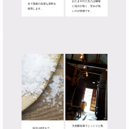
おたまやの三五八は極端
全て国産の良質な原料を
に塩分が低く、甘みが強
使用します。
いのが特徴です。
天然醸造蔵でじっくりと熟
塩分は約9％で。