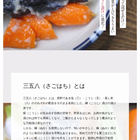
三五八（さごはち）とは
三五八（さごはち）とは、原料である塩（三）・こうじ（五）・蒸し米
（八）のそれぞれの配合をそのまま名前にした、麹（こうじ）漬けの漬け
床です。
糀（こうじ）が生み出す自然の甘味で、野菜をはじめ、お肉や魚介など、
漬ければ何でも美味しくなり、ご飯がとまらなくなってしまう魔法のよう
な万能漬け床なのです。
しかも、糠（ぬか）を使用しないので、匂いがやさしく、糠（ぬか）漬け
のように毎日かき混ぜる手間もありません。初めての方でも驚くほどにカ
ンタンに糀（こうじ）漬けを作ることができます。面倒な野菜の下処理