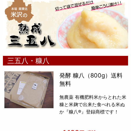
三五八・糠八
発酵 糠八（800g）送料
無料
無農薬 有機肥料米からとれた米
糠と米麹で出来た食べれる米ぬ
か『糠八®』登録商標です！