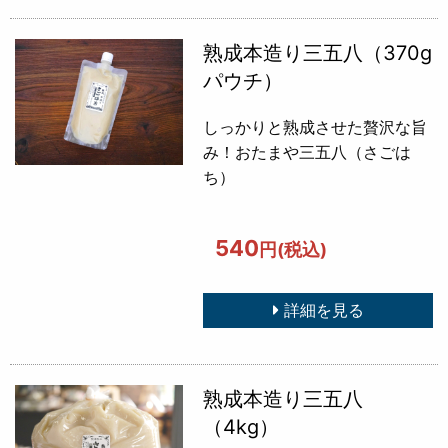
熟成本造り三五八（370g
パウチ）
しっかりと熟成させた贅沢な旨
み！おたまや三五八（さごは
ち）
540
円(税込)
詳細を見る
熟成本造り三五八
（4kg）