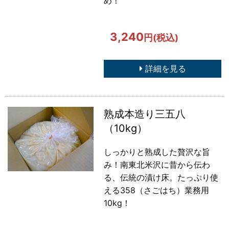
め！
3,240
円(税込)
詳細を見る
熟成本造り三五八
（10kg）
しっかりと熟成した贅沢な旨
み！南東北米沢に昔から伝わ
る、伝統の漬け床。たっぷり使
える358（さごはち）業務用
10kg！