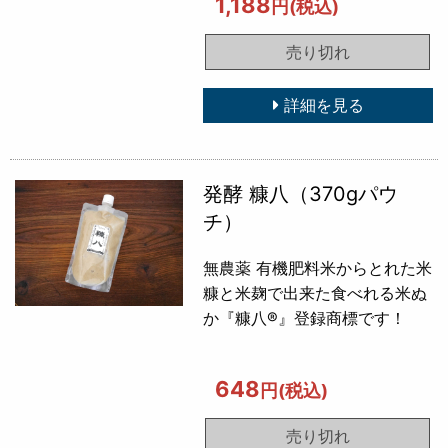
1,188
円(税込)
売り切れ
詳細を見る
発酵 糠八（370gパウ
チ）
無農薬 有機肥料米からとれた米
糠と米麹で出来た食べれる米ぬ
か『糠八®』登録商標です！
648
円(税込)
売り切れ