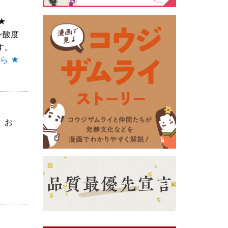
★
黒麹の天然クエン酸で運動の為に
ン酸度
最大の機能を発揮出来るよう開発
す。
しました。少しゆるく仕上がりま
ら ★
したので初回ロット
8,000本程度
を訳あり価格
で提供します。品質
や栄養価には問題ありませんので
お早めにどうぞ・・・
、お
甘酒 生スティック新発売！
（2025年11月11日）
おたまやでは、甘酒の集大成
『濃