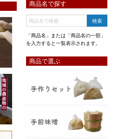
商品名で探す
いめ甘酒 30g』と『オートミー
ル甘酒 30g』
のスティックタイ
プをリリース致しました。何処へ
でも持ち運びが出来て、非常に便
「商品名」または「商品名の一部」
利です！
を入力すると一覧表示されます。
コメ貯蔵 アルミ袋完成致しまし
商品で選ぶ
た！
（2025年08月12日）
3重チャック・エア抜きバルブ付
きの
お米5kg貯蔵用アルミ袋
が完
成しました！完全オリジナルで特
別な仕様でお米の美味しさをその