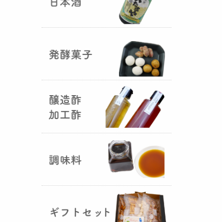
国産（熊本産）の大麦に白麹菌を
つけて丁寧に培養して『
大麦白
麹
』が完成しました！大麦麹から
の旨みと、白麹から生成される天
然のクエン酸（酸味）が良き製品
を創出してくれることです。塩麹
作りや米麹や大麦麹とブレンドし
ての味噌作りなど、次の食のステ
ージに・・・
R6年 クロ黒麹が出来ました
♪
（2025年01月15日）