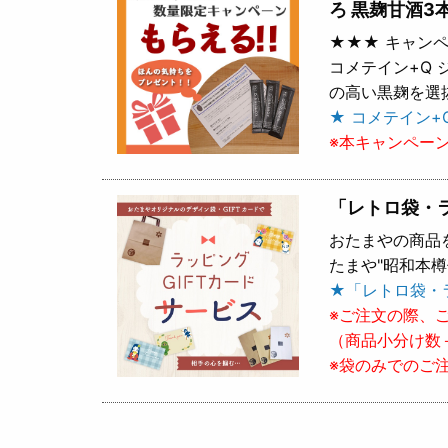
ろ 黒麹甘酒3
★★★ キャンペ
コメテイン+Q
の高い黒麹を選
★ コメテイン+
※本キャンペー
「レトロ袋・
おたまやの商品
たまや"昭和本
★「レトロ袋・
※ご注文の際、
（商品小分け数
※袋のみでのご