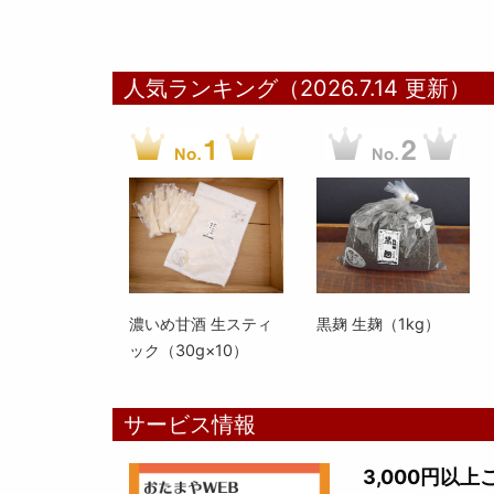
人気ランキング（2026.7.14 更新）
濃いめ甘酒 生スティ
黒麹 生麹（1kg）
ック（30g×10）
サービス情報
3,000円以