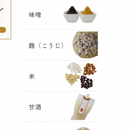
ままキープ！酸化防止と長期保存
を可能にしました！
山形さくらんぼ甘酒ゼリー発売
（2025年06月13日）
山形のさくらんぼをペーストにし
て、当店の生甘酒と合わせフレッ
シュな酸味の効いた
さくらんぼ甘
酒ジュレ（ゼリー）
が出来まし
た。
おたまやジャン 辛味噌発売！
（2025年05月07日）