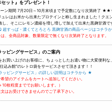
本セット』をプレゼント！
ーン期間 7月20日～10月末頃まで予定数になり次第終了 ★★
 ジュレはお米から出来たプロテインと称し生まれました！クエ
抜し、そこにレモン濃縮を増し増しで加えて出来た黒麹甘酒で
Q 超すっぱ・濃くてとろとろ 黒麹甘酒の商品ページはコチラか
ンは、全商品対象、数量限定で無くなり次第終了となります。
ラッピングサービス」のご案内
をお買い上げのお客様に、ちょっとしたお遣い物に大変便利な
樽仕込み館"のレトロ袋をサービスさせて頂きます！！
ラッピングサービス」の詳しい説明はコチラから ★
ご希望のアイテムをカートへ追加してください。
＋10枚程度まででお願いします。）
注文はお受けできませんのでご了承下さい。