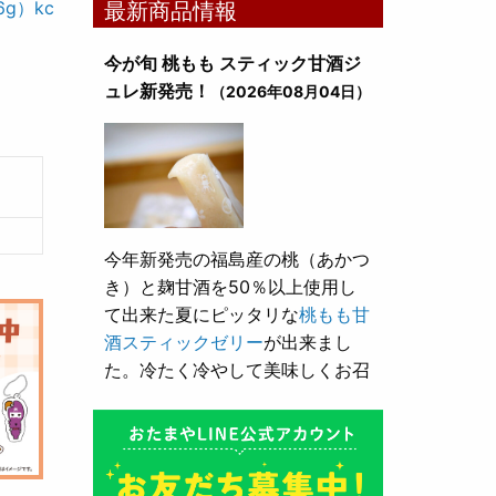
g）kc
最新商品情報
今が旬 桃もも スティック甘酒ジ
ュレ新発売！
（2026年08月04日）
今年新発売の福島産の桃（あかつ
き）と麹甘酒を50％以上使用し
て出来た夏にピッタリな
桃もも甘
酒スティックゼリー
が出来まし
た。冷たく冷やして美味しくお召
し上がり頂けます。
とろり漬け込み用酒粕が新発売！
（2026年05月10日）