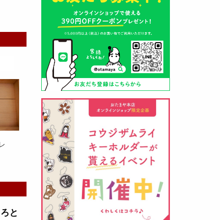
山形酒蔵の今期新粕を低温でじっ
くりと熟成させて、
とろり漬け込
み用酒粕
が出来ました！甘みとう
まみをしっかりと引き出して出来
ました。野菜、お魚、お肉等の漬
け込みにどうぞ・・・
レ
クロ黒麹甘酒 スティック新発売
（2026年03月08日）
とろと