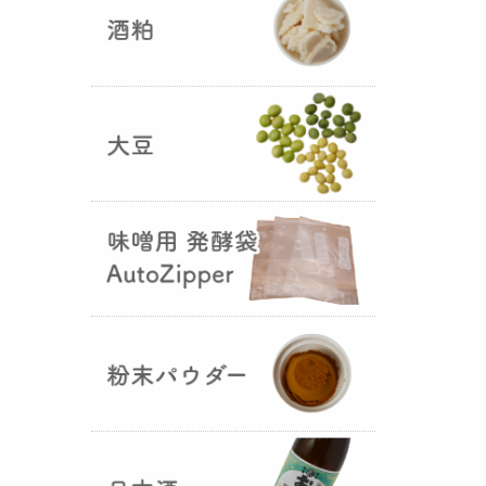
5つの素材だけで出来た辛味
噌・・・その名も『
おたまやジャ
ン
』が登場しました！そのままで
も、薬味や調味料を足しても利用
できます。
大麦白麹の新発売！
（2025年02月
25日）