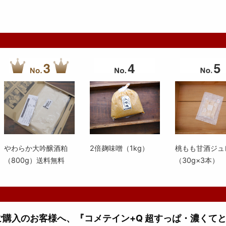
やわらか大吟醸酒粕
2倍麹味噌（1kg）
桃もも甘酒ジュ
（800g）送料無料
（30g×3本）
上ご購入のお客様へ、『コメテイン+Q 超すっぱ・濃くて