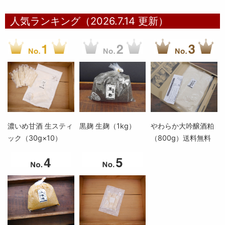
人気ランキング（2026.7.14 更新）
濃いめ甘酒 生スティ
黒麹 生麹（1kg）
やわらか大吟醸酒粕
ック（30g×10）
（800g）送料無料