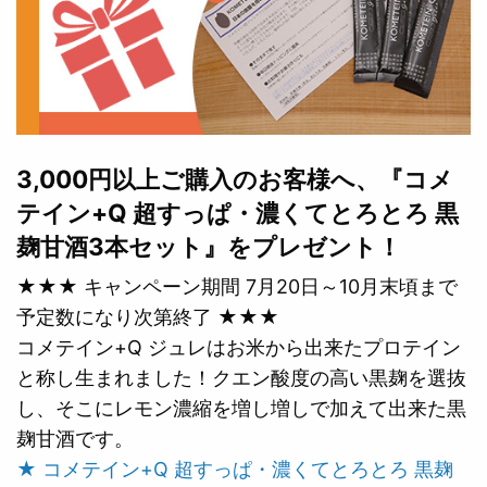
3,000円以上ご購入のお客様へ、『コメ
テイン+Q 超すっぱ・濃くてとろとろ 黒
麹甘酒3本セット』をプレゼント！
★★★ キャンペーン期間 7月20日～10月末頃まで
予定数になり次第終了 ★★★
コメテイン+Q ジュレはお米から出来たプロテイン
と称し生まれました！クエン酸度の高い黒麹を選抜
し、そこにレモン濃縮を増し増しで加えて出来た黒
麹甘酒です。
★ コメテイン+Q 超すっぱ・濃くてとろとろ 黒麹