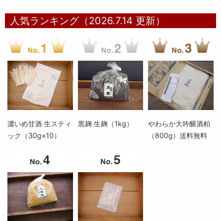
人気ランキング（2026.7.14 更新）
濃いめ甘酒 生スティ
黒麹 生麹（1kg）
やわらか大吟醸酒粕
ック（30g×10）
（800g）送料無料