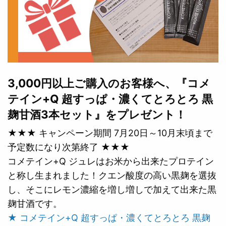
3,000円以上ご購入のお客様へ、『コメ
テイン+Q 超すっぱ・濃くてとろとろ 黒
麹甘酒3本セット』をプレゼント！
★★★ キャンペーン期間 7月20日～10月末頃まで
予定数になり次第終了 ★★★
コメテイン+Q ジュレはお米から出来たプロテイン
と称し生まれました！クエン酸度の高い黒麹を選抜
し、そこにレモン濃縮を増し増しで加えて出来た黒
麹甘酒です。
★ コメテイン+Q 超すっぱ・濃くてとろとろ 黒麹