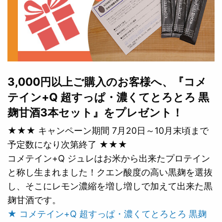
3,000円以上ご購入のお客様へ、『コメ
テイン+Q 超すっぱ・濃くてとろとろ 黒
麹甘酒3本セット』をプレゼント！
★★★ キャンペーン期間 7月20日～10月末頃まで
予定数になり次第終了 ★★★
コメテイン+Q ジュレはお米から出来たプロテイン
と称し生まれました！クエン酸度の高い黒麹を選抜
し、そこにレモン濃縮を増し増しで加えて出来た黒
麹甘酒です。
★ コメテイン+Q 超すっぱ・濃くてとろとろ 黒麹