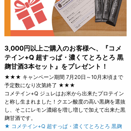
3,000円以上ご購入のお客様へ、『コメ
テイン+Q 超すっぱ・濃くてとろとろ 黒
麹甘酒3本セット』をプレゼント！
★★★ キャンペーン期間 7月20日～10月末頃まで
予定数になり次第終了 ★★★
コメテイン+Q ジュレはお米から出来たプロテイン
と称し生まれました！クエン酸度の高い黒麹を選抜
し、そこにレモン濃縮を増し増しで加えて出来た黒
麹甘酒です。
★ コメテイン+Q 超すっぱ・濃くてとろとろ 黒麹