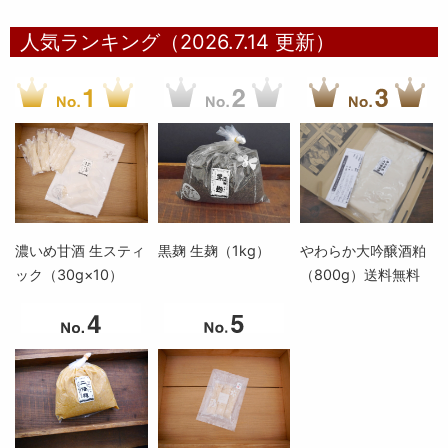
人気ランキング（2026.7.14 更新）
濃いめ甘酒 生スティ
黒麹 生麹（1kg）
やわらか大吟醸酒粕
ック（30g×10）
（800g）送料無料