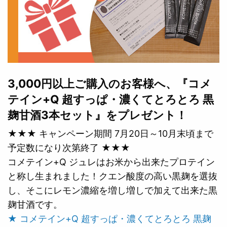
3,000円以上ご購入のお客様へ、『コメ
テイン+Q 超すっぱ・濃くてとろとろ 黒
麹甘酒3本セット』をプレゼント！
★★★ キャンペーン期間 7月20日～10月末頃まで
予定数になり次第終了 ★★★
コメテイン+Q ジュレはお米から出来たプロテイン
と称し生まれました！クエン酸度の高い黒麹を選抜
し、そこにレモン濃縮を増し増しで加えて出来た黒
麹甘酒です。
★ コメテイン+Q 超すっぱ・濃くてとろとろ 黒麹