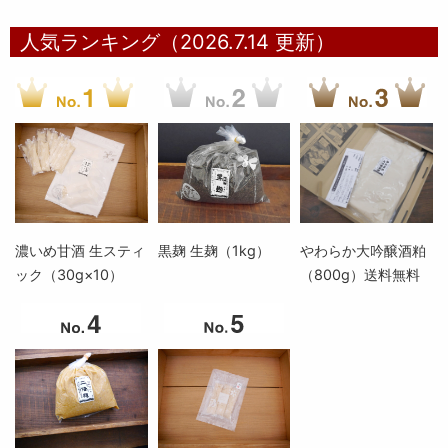
人気ランキング（2026.7.14 更新）
濃いめ甘酒 生スティ
黒麹 生麹（1kg）
やわらか大吟醸酒粕
ック（30g×10）
（800g）送料無料