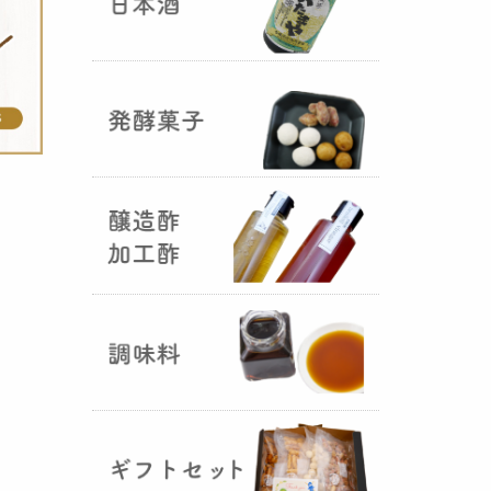
国産（熊本産）の大麦に白麹菌を
つけて丁寧に培養して『
大麦白
麹
』が完成しました！大麦麹から
の旨みと、白麹から生成される天
然のクエン酸（酸味）が良き製品
を創出してくれることです。塩麹
作りや米麹や大麦麹とブレンドし
ての味噌作りなど、次の食のステ
ージに・・・
R6年 クロ黒麹が出来ました
♪
（2025年01月15日）