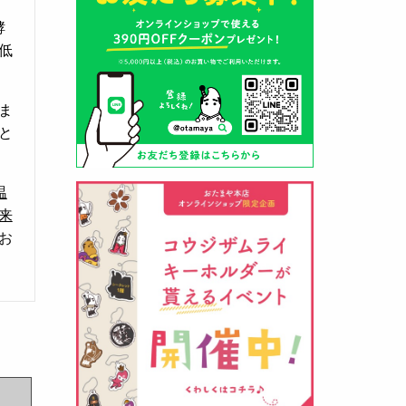
酵
低
ま
山形酒蔵の今期新粕を低温でじっ
と
くりと熟成させて、
とろり漬け込
み用酒粕
が出来ました！甘みとう
温
まみをしっかりと引き出して出来
来
ました。野菜、お魚、お肉等の漬
お
け込みにどうぞ・・・
クロ黒麹甘酒 スティック新発売
（2026年03月08日）