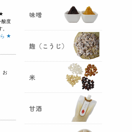
ままキープ！酸化防止と長期保存
を可能にしました！
★
ン酸度
山形さくらんぼ甘酒ゼリー発売
す。
（2025年06月13日）
ら ★
、お
山形のさくらんぼをペーストにし
て、当店の生甘酒と合わせフレッ
シュな酸味の効いた
さくらんぼ甘
酒ジュレ（ゼリー）
が出来まし
た。
おたまやジャン 辛味噌発売！
（2025年05月07日）