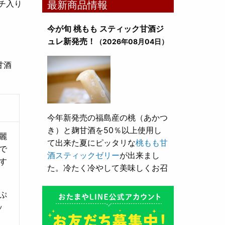
ウチ入り
最新商品情報
今が旬 桃もも スティック甘酒ジ
ュレ新発売！
（2026年08月04日）
甘酒
今年新発売の福島産の桃（あかつ
き）と麹甘酒を50％以上使用し
麗
て出来た夏にピッタリな
桃もも甘
で
酒スティックゼリー
が出来まし
す
た。冷たく冷やして美味しくお召
し上がり頂けます。
ぷ
ッ
とろり漬け込み用酒粕が新発売！
（2026年05月10日）