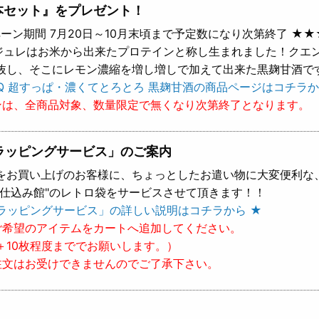
本セット』をプレゼント！
ーン期間 7月20日～10月末頃まで予定数になり次第終了 ★★
 ジュレはお米から出来たプロテインと称し生まれました！クエ
抜し、そこにレモン濃縮を増し増しで加えて出来た黒麹甘酒で
Q 超すっぱ・濃くてとろとろ 黒麹甘酒の商品ページはコチラか
ンは、全商品対象、数量限定で無くなり次第終了となります。
ラッピングサービス」のご案内
をお買い上げのお客様に、ちょっとしたお遣い物に大変便利な
樽仕込み館"のレトロ袋をサービスさせて頂きます！！
ラッピングサービス」の詳しい説明はコチラから ★
ご希望のアイテムをカートへ追加してください。
＋10枚程度まででお願いします。）
注文はお受けできませんのでご了承下さい。