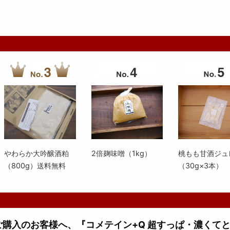
やわらか大吟醸酒粕
2倍麹味噌（1kg）
桃もも甘酒ジュ
（800g）送料無料
（30g×3本）
上ご購入のお客様へ、『コメテイン+Q 超すっぱ・濃くて