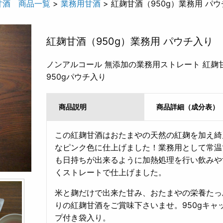
甘酒 商品一覧
>
業務用甘酒
> 紅麹甘酒（950g）業務用 パ
紅麹甘酒（950g）業務用 パウチ入り
ノンアルコール 無添加の業務用ストレート 紅麹
950gパウチ入り
商品説明
商品詳細（成分表）
この紅麹甘酒はおたまやの天然の紅麹を加え綺
なピンク色に仕上げました！業務用として常温
も日持ちが出来るように加熱処理を行い飲みや
くストレートで仕上げました。
米と麹だけで出来た甘み、おたまやの栄養たっ
りの紅麹甘酒をご賞味下さいませ。950gキャ
プ付き袋入り。