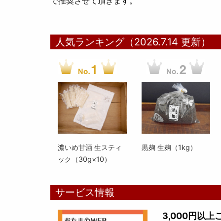
で推奨させて頂きます。
人気ランキング（2026.7.14 更新）
濃いめ甘酒 生スティ
黒麹 生麹（1kg）
ック（30g×10）
サービス情報
3,000円以