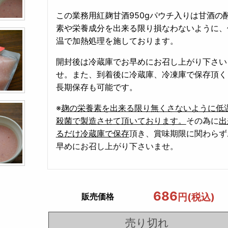
この業務用紅麹甘酒950gパウチ入りは甘酒の
素や栄養成分を出来る限り損なわないように、
温で加熱処理を施しております。
開封後は冷蔵庫でお早めにお召し上がり下さい
せ。また、到着後に冷蔵庫、冷凍庫で保存頂く
長期保存も可能です。
※
麹の栄養素を出来る限り無くさないように低
殺菌で製造させて頂いております。
その為に
出
るだけ冷蔵庫で保存
頂き、賞味期限に関わらず
早めにお召し上がり下さいませ。
686
円(税込)
販売価格
売り切れ