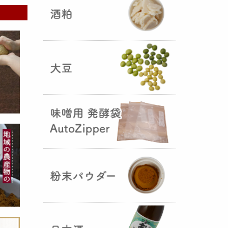
5つの素材だけで出来た辛味
噌・・・その名も『
おたまやジャ
ン
』が登場しました！そのままで
も、薬味や調味料を足しても利用
できます。
大麦白麹の新発売！
（2025年02月
25日）