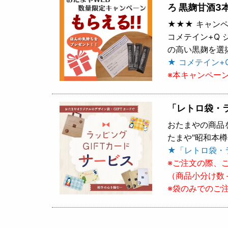
ろ 黒麹甘酒3
★★★ キャンペ
コメテイン+Q
の高い黒麹を選
★ コメテイン+
※本キャンペー
「レトロ袋・
おたまやの商品
たまや"昭和本
★「レトロ袋・
※ご注文の際、
（商品小分け数
※袋のみでのご