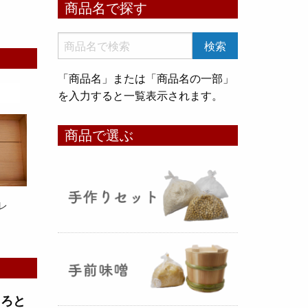
商品名で探す
いめ甘酒 30g』と『オートミー
ル甘酒 30g』
のスティックタイ
プをリリース致しました。何処へ
でも持ち運びが出来て、非常に便
「商品名」または「商品名の一部」
利です！
を入力すると一覧表示されます。
コメ貯蔵 アルミ袋完成致しまし
商品で選ぶ
た！
（2025年08月12日）
レ
3重チャック・エア抜きバルブ付
きの
お米5kg貯蔵用アルミ袋
が完
成しました！完全オリジナルで特
別な仕様でお米の美味しさをその
とろと