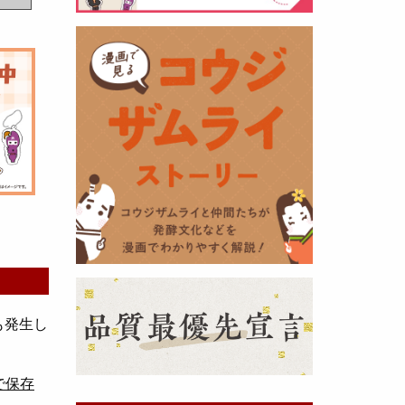
黒麹の天然クエン酸で運動の為に
最大の機能を発揮出来るよう開発
しました。少しゆるく仕上がりま
したので初回ロット
8,000本程度
を訳あり価格
で提供します。品質
や栄養価には問題ありませんので
お早めにどうぞ・・・
甘酒 生スティック新発売！
（2025年11月11日）
も発生し
で保存
おたまやでは、甘酒の集大成
『濃