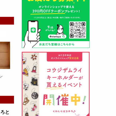
山形酒蔵の今期新粕を低温でじっ
くりと熟成させて、
とろり漬け込
み用酒粕
が出来ました！甘みとう
まみをしっかりと引き出して出来
ました。野菜、お魚、お肉等の漬
け込みにどうぞ・・・
レ
クロ黒麹甘酒 スティック新発売
（2026年03月08日）
とろと