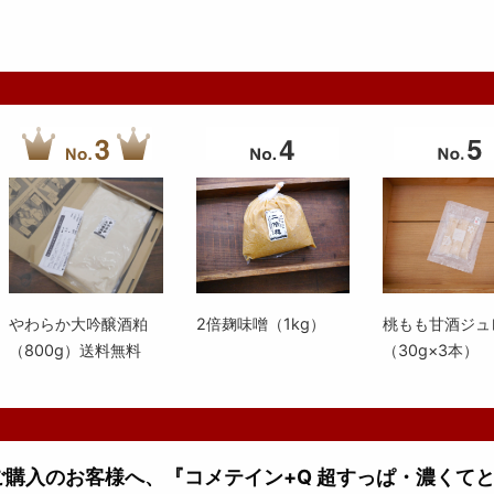
やわらか大吟醸酒粕
2倍麹味噌（1kg）
桃もも甘酒ジュ
（800g）送料無料
（30g×3本）
上ご購入のお客様へ、『コメテイン+Q 超すっぱ・濃くて