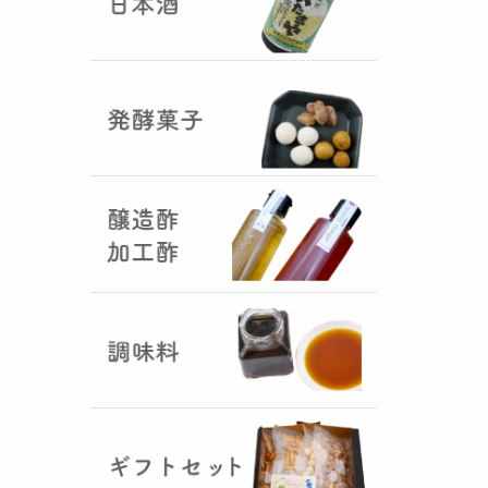
国産（熊本産）の大麦に白麹菌を
つけて丁寧に培養して『
大麦白
麹
』が完成しました！大麦麹から
の旨みと、白麹から生成される天
然のクエン酸（酸味）が良き製品
を創出してくれることです。塩麹
作りや米麹や大麦麹とブレンドし
ての味噌作りなど、次の食のステ
ージに・・・
R6年 クロ黒麹が出来ました
♪
（2025年01月15日）