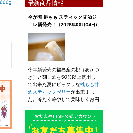
00g
最新商品情報
今が旬 桃もも スティック甘酒ジ
ュレ新発売！
（2026年08月04日）
今年新発売の福島産の桃（あかつ
き）と麹甘酒を50％以上使用し
て出来た夏にピッタリな
桃もも甘
酒スティックゼリー
が出来まし
た。冷たく冷やして美味しくお召
し上がり頂けます。
とろり漬け込み用酒粕が新発売！
（2026年05月10日）