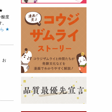
★
黒麹の天然クエン酸で運動の為に
ン酸度
最大の機能を発揮出来るよう開発
す。
しました。少しゆるく仕上がりま
ら ★
したので初回ロット
8,000本程度
を訳あり価格
で提供します。品質
や栄養価には問題ありませんので
お早めにどうぞ・・・
、お
甘酒 生スティック新発売！
（2025年11月11日）
おたまやでは、甘酒の集大成
『濃