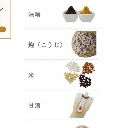
ままキープ！酸化防止と長期保存
を可能にしました！
山形さくらんぼ甘酒ゼリー発売
（2025年06月13日）
山形のさくらんぼをペーストにし
て、当店の生甘酒と合わせフレッ
シュな酸味の効いた
さくらんぼ甘
酒ジュレ（ゼリー）
が出来まし
た。
おたまやジャン 辛味噌発売！
（2025年05月07日）