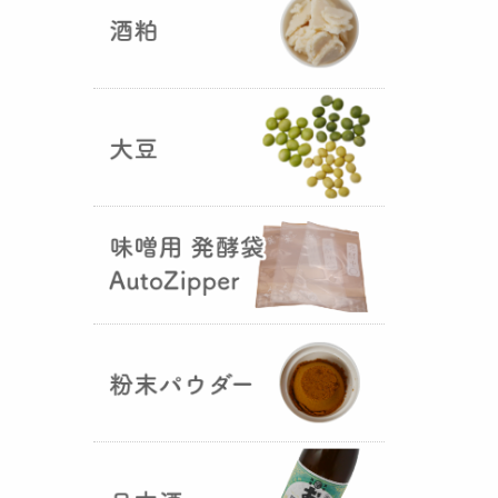
5つの素材だけで出来た辛味
噌・・・その名も『
おたまやジャ
ン
』が登場しました！そのままで
も、薬味や調味料を足しても利用
できます。
大麦白麹の新発売！
（2025年02月
25日）