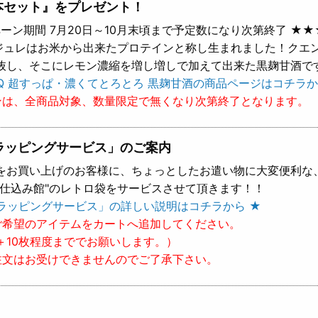
本セット』をプレゼント！
ーン期間 7月20日～10月末頃まで予定数になり次第終了 ★★
 ジュレはお米から出来たプロテインと称し生まれました！クエ
抜し、そこにレモン濃縮を増し増しで加えて出来た黒麹甘酒で
Q 超すっぱ・濃くてとろとろ 黒麹甘酒の商品ページはコチラか
ンは、全商品対象、数量限定で無くなり次第終了となります。
ラッピングサービス」のご案内
をお買い上げのお客様に、ちょっとしたお遣い物に大変便利な
樽仕込み館"のレトロ袋をサービスさせて頂きます！！
ラッピングサービス」の詳しい説明はコチラから ★
ご希望のアイテムをカートへ追加してください。
＋10枚程度まででお願いします。）
注文はお受けできませんのでご了承下さい。