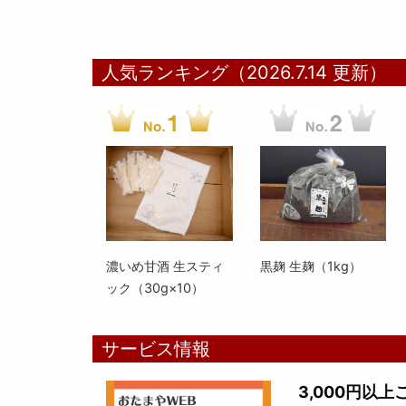
人気ランキング（2026.7.14 更新）
濃いめ甘酒 生スティ
黒麹 生麹（1kg）
ック（30g×10）
サービス情報
3,000円以