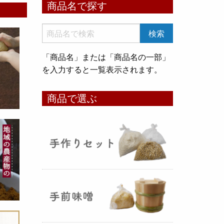
商品名で探す
いめ甘酒 30g』と『オートミー
ル甘酒 30g』
のスティックタイ
プをリリース致しました。何処へ
でも持ち運びが出来て、非常に便
「商品名」または「商品名の一部」
利です！
を入力すると一覧表示されます。
コメ貯蔵 アルミ袋完成致しまし
商品で選ぶ
た！
（2025年08月12日）
3重チャック・エア抜きバルブ付
きの
お米5kg貯蔵用アルミ袋
が完
成しました！完全オリジナルで特
別な仕様でお米の美味しさをその