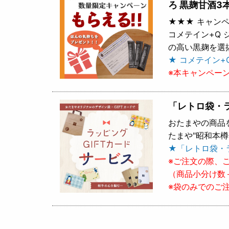
ろ 黒麹甘酒3
★★★ キャンペ
コメテイン+Q
の高い黒麹を選
★ コメテイン+
※本キャンペー
「レトロ袋・
おたまやの商品
たまや"昭和本
★「レトロ袋・
※ご注文の際、
（商品小分け数
※袋のみでのご