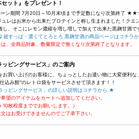
本セット』をプレゼント！
ーン期間 7月20日～10月末頃まで予定数になり次第終了 ★★
 ジュレはお米から出来たプロテインと称し生まれました！クエ
抜し、そこにレモン濃縮を増し増しで加えて出来た黒麹甘酒で
Q 超すっぱ・濃くてとろとろ 黒麹甘酒の商品ページはコチラか
ンは、全商品対象、数量限定で無くなり次第終了となります。
ラッピングサービス」のご案内
をお買い上げのお客様に、ちょっとしたお遣い物に大変便利な
樽仕込み館"のレトロ袋をサービスさせて頂きます！！
ラッピングサービス」の詳しい説明はコチラから ★
ご希望のアイテムをカートへ追加してください。
＋10枚程度まででお願いします。）
注文はお受けできませんのでご了承下さい。