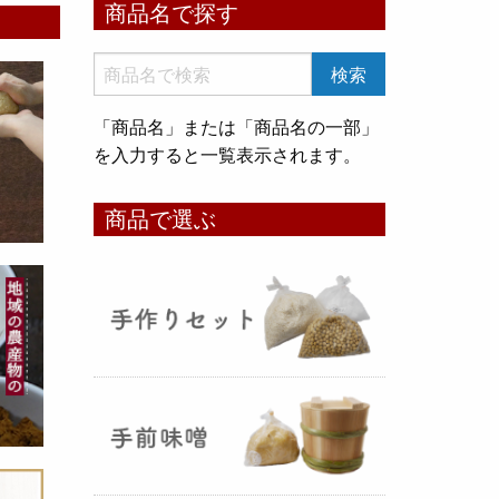
商品名で探す
いめ甘酒 30g』と『オートミー
ル甘酒 30g』
のスティックタイ
プをリリース致しました。何処へ
でも持ち運びが出来て、非常に便
「商品名」または「商品名の一部」
利です！
を入力すると一覧表示されます。
コメ貯蔵 アルミ袋完成致しまし
商品で選ぶ
た！
（2025年08月12日）
3重チャック・エア抜きバルブ付
きの
お米5kg貯蔵用アルミ袋
が完
成しました！完全オリジナルで特
別な仕様でお米の美味しさをその