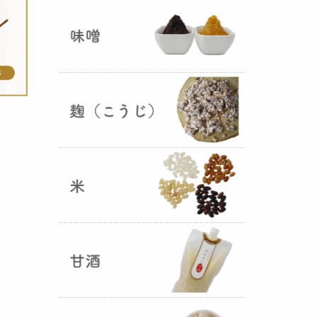
ままキープ！酸化防止と長期保存
を可能にしました！
山形さくらんぼ甘酒ゼリー発売
（2025年06月13日）
山形のさくらんぼをペーストにし
て、当店の生甘酒と合わせフレッ
シュな酸味の効いた
さくらんぼ甘
酒ジュレ（ゼリー）
が出来まし
た。
おたまやジャン 辛味噌発売！
（2025年05月07日）