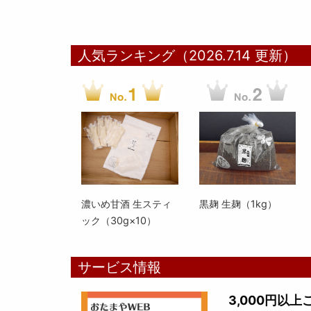
人気ランキング（2026.7.14 更新）
濃いめ甘酒 生スティ
黒麹 生麹（1kg）
ック（30g×10）
サービス情報
3,000円以