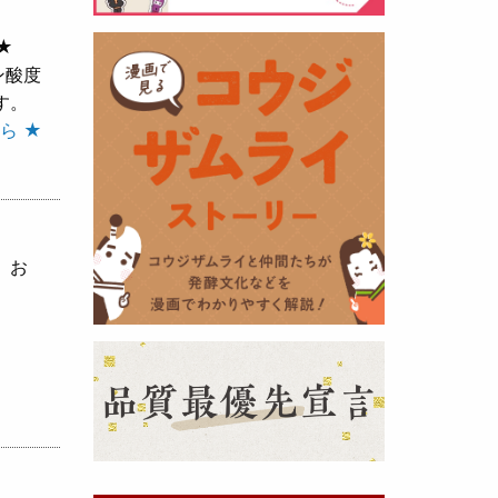
★
黒麹の天然クエン酸で運動の為に
ン酸度
最大の機能を発揮出来るよう開発
す。
しました。少しゆるく仕上がりま
ら ★
したので初回ロット
8,000本程度
を訳あり価格
で提供します。品質
や栄養価には問題ありませんので
お早めにどうぞ・・・
、お
甘酒 生スティック新発売！
（2025年11月11日）
おたまやでは、甘酒の集大成
『濃