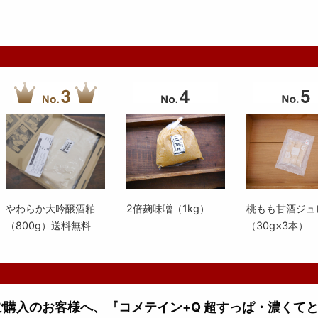
やわらか大吟醸酒粕
2倍麹味噌（1kg）
桃もも甘酒ジュ
（800g）送料無料
（30g×3本）
上ご購入のお客様へ、『コメテイン+Q 超すっぱ・濃くて