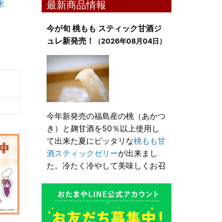
米
最新商品情報
今が旬 桃もも スティック甘酒ジ
ュレ新発売！
（2026年08月04日）
今年新発売の福島産の桃（あかつ
き）と麹甘酒を50％以上使用し
て出来た夏にピッタリな
桃もも甘
酒スティックゼリー
が出来まし
た。冷たく冷やして美味しくお召
し上がり頂けます。
とろり漬け込み用酒粕が新発売！
（2026年05月10日）