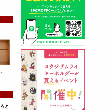
山形酒蔵の今期新粕を低温でじっ
くりと熟成させて、
とろり漬け込
み用酒粕
が出来ました！甘みとう
まみをしっかりと引き出して出来
ました。野菜、お魚、お肉等の漬
け込みにどうぞ・・・
レ
クロ黒麹甘酒 スティック新発売
（2026年03月08日）
とろと