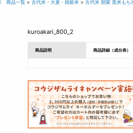
米 商品一覧
>
古代米・大麦・雑穀米
>
古代米 朝紫 黒米もち
kuroakari_800_2
商品説明
商品詳細（成分表）