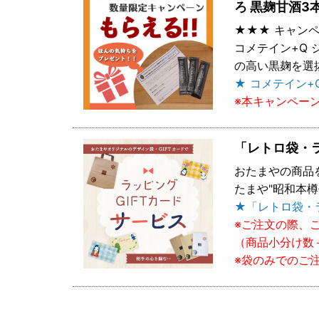
ろ 黒麹甘酒3
★★★ キャンペ
コメテイン+Q
の高い黒麹を選
★ コメテイン+
※本キャンペー
「レトロ袋・
おたまやの商品
たまや"昭和本
★「レトロ袋・
※ご注文の際、
（商品小分け数
※袋のみでのご