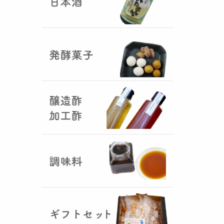
国産（熊本産）の大麦に白麹菌を
つけて丁寧に培養して『
大麦白
麹
』が完成しました！大麦麹から
の旨みと、白麹から生成される天
然のクエン酸（酸味）が良き製品
を創出してくれることです。塩麹
作りや米麹や大麦麹とブレンドし
ての味噌作りなど、次の食のステ
ージに・・・
R6年 クロ黒麹が出来ました
♪
（2025年01月15日）