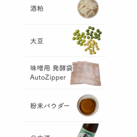
5つの素材だけで出来た辛味
噌・・・その名も『
おたまやジャ
ン
』が登場しました！そのままで
も、薬味や調味料を足しても利用
できます。
大麦白麹の新発売！
（2025年02月
25日）