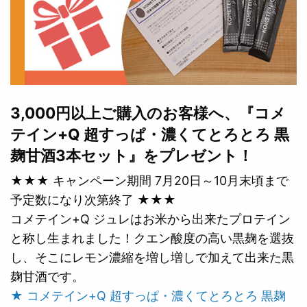
3,000円以上ご購入のお客様へ、『コメ
テイン+Q 超すっぱ・濃くてとろとろ 黒
麹甘酒3本セット』をプレゼント！
★★★ キャンペーン期間 7月20日～10月末頃まで
予定数になり次第終了 ★★★
コメテイン+Q ジュレはお米から出来たプロテイン
と称し生まれました！クエン酸度の高い黒麹を選抜
し、そこにレモン濃縮を増し増しで加えて出来た黒
麹甘酒です。
★ コメテイン+Q 超すっぱ・濃くてとろとろ 黒麹