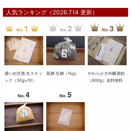
人気ランキング（2026.7.14 更新）
濃いめ甘酒 生スティ
黒麹 生麹（1kg）
やわらか大吟醸酒粕
ック（30g×10）
（800g）送料無料