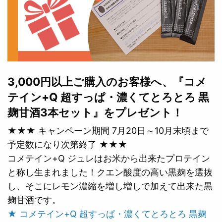
3,000円以上ご購入のお客様へ、『コメ
テイン+Q 超すっぱ・濃くてとろとろ 黒
麹甘酒3本セット』をプレゼント！
★★★ キャンペーン期間 7月20日～10月末頃まで
予定数になり次第終了 ★★★
コメテイン+Q ジュレはお米から出来たプロテイン
と称し生まれました！クエン酸度の高い黒麹を選抜
し、そこにレモン濃縮を増し増しで加えて出来た黒
麹甘酒です。
★ コメテイン+Q 超すっぱ・濃くてとろとろ 黒麹