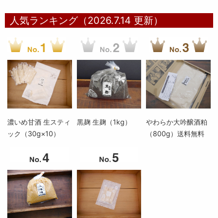
人気ランキング（2026.7.14 更新）
濃いめ甘酒 生スティ
黒麹 生麹（1kg）
やわらか大吟醸酒粕
ック（30g×10）
（800g）送料無料