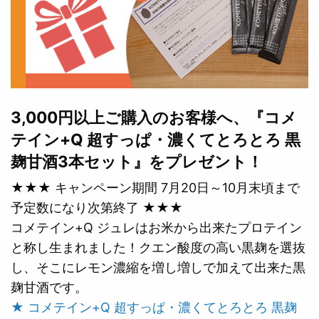
3,000円以上ご購入のお客様へ、『コメ
テイン+Q 超すっぱ・濃くてとろとろ 黒
麹甘酒3本セット』をプレゼント！
★★★ キャンペーン期間 7月20日～10月末頃まで
予定数になり次第終了 ★★★
コメテイン+Q ジュレはお米から出来たプロテイン
と称し生まれました！クエン酸度の高い黒麹を選抜
し、そこにレモン濃縮を増し増しで加えて出来た黒
麹甘酒です。
★ コメテイン+Q 超すっぱ・濃くてとろとろ 黒麹