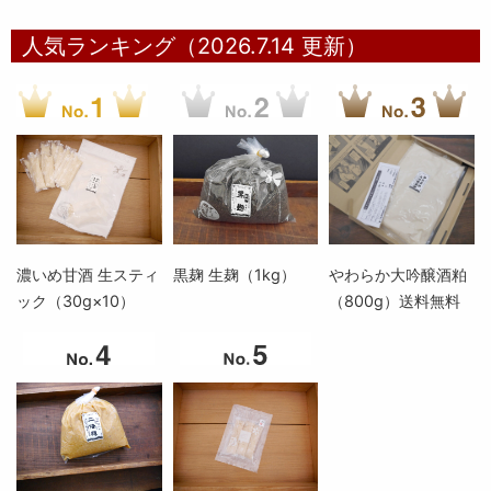
人気ランキング（2026.7.14 更新）
濃いめ甘酒 生スティ
黒麹 生麹（1kg）
やわらか大吟醸酒粕
ック（30g×10）
（800g）送料無料