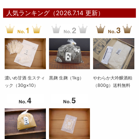
人気ランキング（2026.7.14 更新）
濃いめ甘酒 生スティ
黒麹 生麹（1kg）
やわらか大吟醸酒粕
ック（30g×10）
（800g）送料無料