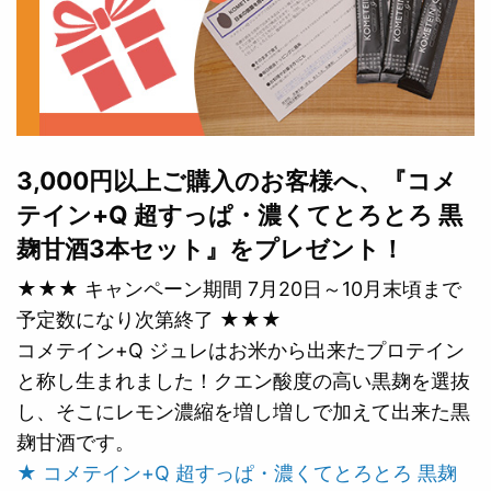
3,000円以上ご購入のお客様へ、『コメ
テイン+Q 超すっぱ・濃くてとろとろ 黒
麹甘酒3本セット』をプレゼント！
★★★ キャンペーン期間 7月20日～10月末頃まで
予定数になり次第終了 ★★★
コメテイン+Q ジュレはお米から出来たプロテイン
と称し生まれました！クエン酸度の高い黒麹を選抜
し、そこにレモン濃縮を増し増しで加えて出来た黒
麹甘酒です。
★ コメテイン+Q 超すっぱ・濃くてとろとろ 黒麹