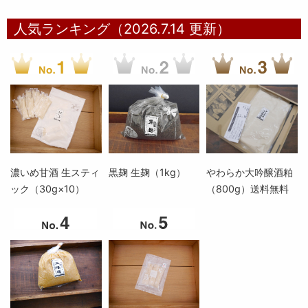
人気ランキング（2026.7.14 更新）
濃いめ甘酒 生スティ
黒麹 生麹（1kg）
やわらか大吟醸酒粕
ック（30g×10）
（800g）送料無料