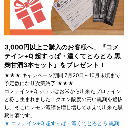
3,000円以上ご購入のお客様へ、『コメ
テイン+Q 超すっぱ・濃くてとろとろ 黒
麹甘酒3本セット』をプレゼント！
★★★ キャンペーン期間 7月20日～10月末頃まで
予定数になり次第終了 ★★★
コメテイン+Q ジュレはお米から出来たプロテイン
と称し生まれました！クエン酸度の高い黒麹を選抜
し、そこにレモン濃縮を増し増しで加えて出来た黒
麹甘酒です。
★ コメテイン+Q 超すっぱ・濃くてとろとろ 黒麹