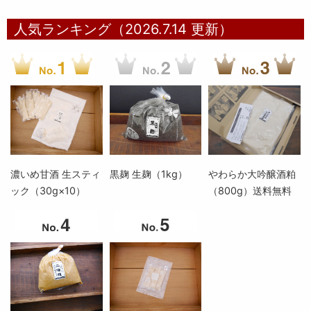
人気ランキング（2026.7.14 更新）
濃いめ甘酒 生スティ
黒麹 生麹（1kg）
やわらか大吟醸酒粕
ック（30g×10）
（800g）送料無料