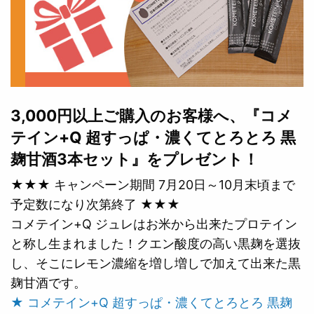
3,000円以上ご購入のお客様へ、『コメ
テイン+Q 超すっぱ・濃くてとろとろ 黒
麹甘酒3本セット』をプレゼント！
★★★ キャンペーン期間 7月20日～10月末頃まで
予定数になり次第終了 ★★★
コメテイン+Q ジュレはお米から出来たプロテイン
と称し生まれました！クエン酸度の高い黒麹を選抜
し、そこにレモン濃縮を増し増しで加えて出来た黒
麹甘酒です。
★ コメテイン+Q 超すっぱ・濃くてとろとろ 黒麹