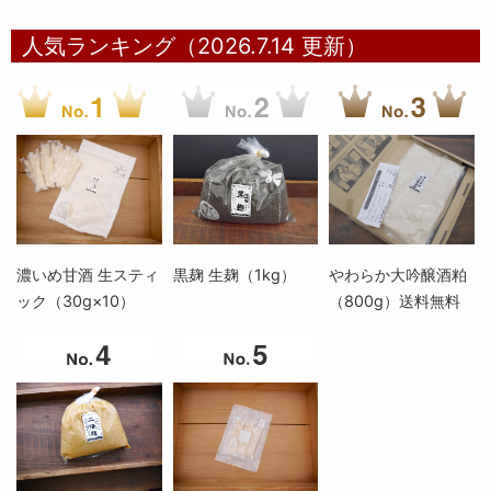
人気ランキング（2026.7.14 更新）
濃いめ甘酒 生スティ
黒麹 生麹（1kg）
やわらか大吟醸酒粕
ック（30g×10）
（800g）送料無料