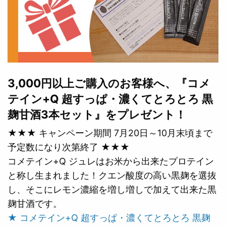
3,000円以上ご購入のお客様へ、『コメ
テイン+Q 超すっぱ・濃くてとろとろ 黒
麹甘酒3本セット』をプレゼント！
★★★ キャンペーン期間 7月20日～10月末頃まで
予定数になり次第終了 ★★★
コメテイン+Q ジュレはお米から出来たプロテイン
と称し生まれました！クエン酸度の高い黒麹を選抜
し、そこにレモン濃縮を増し増しで加えて出来た黒
麹甘酒です。
★ コメテイン+Q 超すっぱ・濃くてとろとろ 黒麹