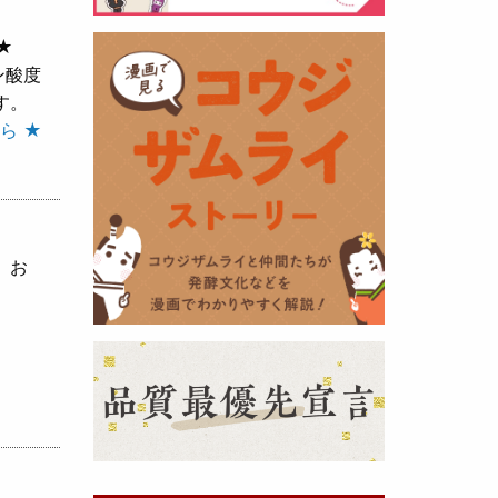
★
黒麹の天然クエン酸で運動の為に
ン酸度
最大の機能を発揮出来るよう開発
す。
しました。少しゆるく仕上がりま
ら ★
したので初回ロット
8,000本程度
を訳あり価格
で提供します。品質
や栄養価には問題ありませんので
お早めにどうぞ・・・
、お
甘酒 生スティック新発売！
（2025年11月11日）
おたまやでは、甘酒の集大成
『濃