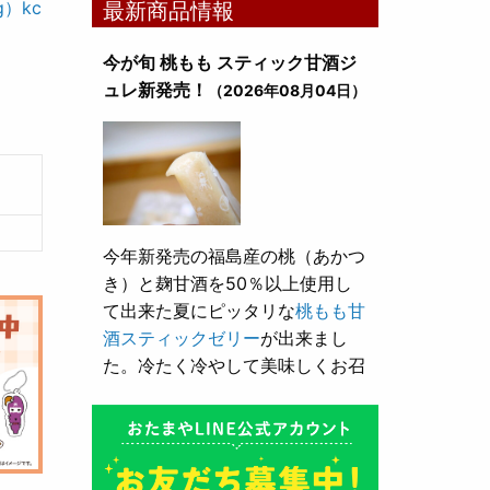
）kc
最新商品情報
今が旬 桃もも スティック甘酒ジ
ュレ新発売！
（2026年08月04日）
今年新発売の福島産の桃（あかつ
き）と麹甘酒を50％以上使用し
て出来た夏にピッタリな
桃もも甘
酒スティックゼリー
が出来まし
た。冷たく冷やして美味しくお召
し上がり頂けます。
とろり漬け込み用酒粕が新発売！
（2026年05月10日）