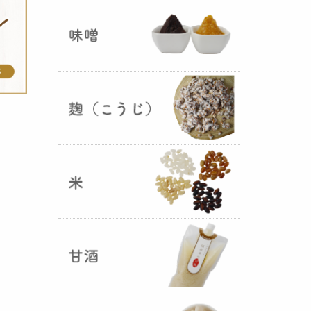
ままキープ！酸化防止と長期保存
を可能にしました！
山形さくらんぼ甘酒ゼリー発売
（2025年06月13日）
山形のさくらんぼをペーストにし
て、当店の生甘酒と合わせフレッ
シュな酸味の効いた
さくらんぼ甘
酒ジュレ（ゼリー）
が出来まし
た。
おたまやジャン 辛味噌発売！
（2025年05月07日）