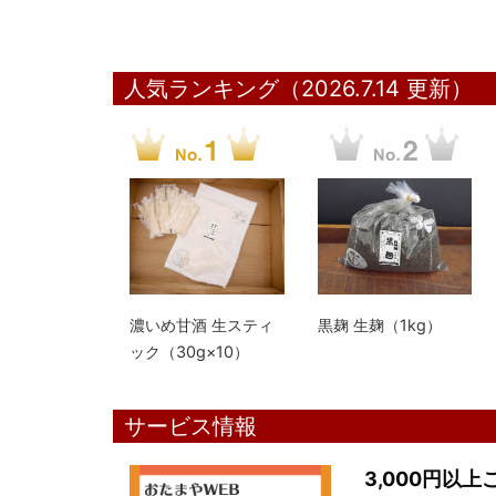
人気ランキング（2026.7.14 更新）
濃いめ甘酒 生スティ
黒麹 生麹（1kg）
ック（30g×10）
サービス情報
3,000円以