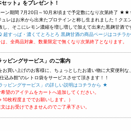
本セット』をプレゼント！
ーン期間 7月20日～10月末頃まで予定数になり次第終了 ★★
 ジュレはお米から出来たプロテインと称し生まれました！クエ
抜し、そこにレモン濃縮を増し増しで加えて出来た黒麹甘酒で
Q 超すっぱ・濃くてとろとろ 黒麹甘酒の商品ページはコチラか
ンは、全商品対象、数量限定で無くなり次第終了となります。
ラッピングサービス」のご案内
をお買い上げのお客様に、ちょっとしたお遣い物に大変便利な
樽仕込み館"のレトロ袋をサービスさせて頂きます！！
ラッピングサービス」の詳しい説明はコチラから ★
ご希望のアイテムをカートへ追加してください。
＋10枚程度まででお願いします。）
注文はお受けできませんのでご了承下さい。