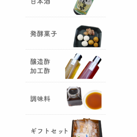
国産（熊本産）の大麦に白麹菌を
つけて丁寧に培養して『
大麦白
麹
』が完成しました！大麦麹から
の旨みと、白麹から生成される天
然のクエン酸（酸味）が良き製品
を創出してくれることです。塩麹
作りや米麹や大麦麹とブレンドし
ての味噌作りなど、次の食のステ
ージに・・・
R6年 クロ黒麹が出来ました
♪
（2025年01月15日）