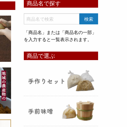
商品名で探す
いめ甘酒 30g』と『オートミー
ル甘酒 30g』
のスティックタイ
プをリリース致しました。何処へ
でも持ち運びが出来て、非常に便
「商品名」または「商品名の一部」
利です！
を入力すると一覧表示されます。
コメ貯蔵 アルミ袋完成致しまし
商品で選ぶ
た！
（2025年08月12日）
3重チャック・エア抜きバルブ付
きの
お米5kg貯蔵用アルミ袋
が完
成しました！完全オリジナルで特
別な仕様でお米の美味しさをその