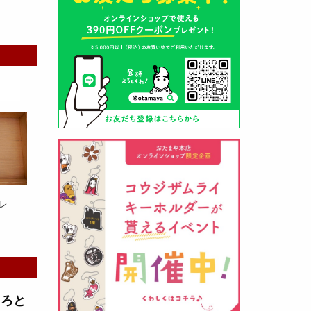
山形酒蔵の今期新粕を低温でじっ
くりと熟成させて、
とろり漬け込
み用酒粕
が出来ました！甘みとう
まみをしっかりと引き出して出来
ました。野菜、お魚、お肉等の漬
け込みにどうぞ・・・
レ
クロ黒麹甘酒 スティック新発売
（2026年03月08日）
とろと