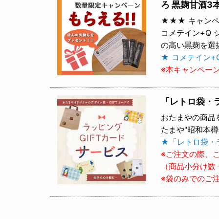
ろ 黒麹甘酒3
★★★ キャンペ
コメテイン+Q
の高い黒麹を選
★ コメテイン+
※本キャンペー
「レトロ袋・
おたまやの商品
たまや"昭和本
★「レトロ袋・
※ご注文の際、
（商品小分け数
※袋のみでのご