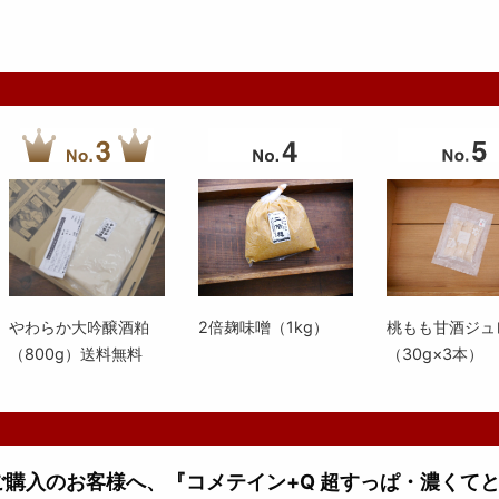
やわらか大吟醸酒粕
2倍麹味噌（1kg）
桃もも甘酒ジュ
（800g）送料無料
（30g×3本）
上ご購入のお客様へ、『コメテイン+Q 超すっぱ・濃くて