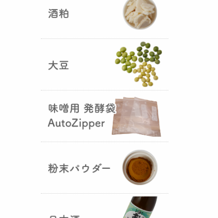
5つの素材だけで出来た辛味
噌・・・その名も『
おたまやジャ
ン
』が登場しました！そのままで
も、薬味や調味料を足しても利用
できます。
大麦白麹の新発売！
（2025年02月
25日）