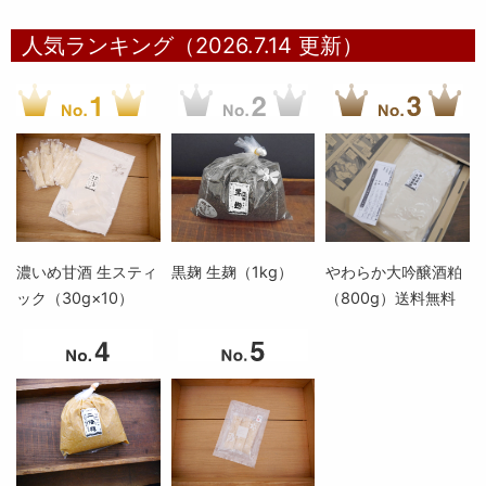
人気ランキング（2026.7.14 更新）
濃いめ甘酒 生スティ
黒麹 生麹（1kg）
やわらか大吟醸酒粕
ック（30g×10）
（800g）送料無料