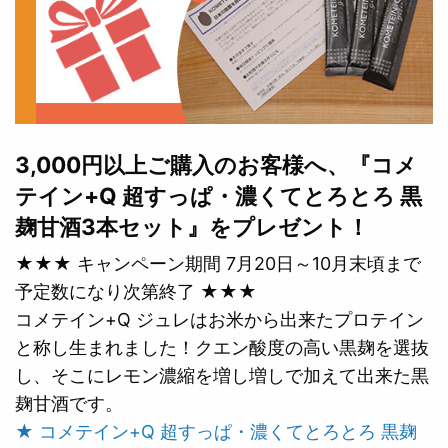
3,000円以上ご購入のお客様へ、『コメ
テイン+Q 超すっぱ・濃くてとろとろ 黒
麹甘酒3本セット』をプレゼント！
★★★ キャンペーン期間 7月20日～10月末頃まで
予定数になり次第終了 ★★★
コメテイン+Q ジュレはお米から出来たプロテイン
と称し生まれました！クエン酸度の高い黒麹を選抜
し、そこにレモン濃縮を増し増しで加えて出来た黒
麹甘酒です。
★ コメテイン+Q 超すっぱ・濃くてとろとろ 黒麹