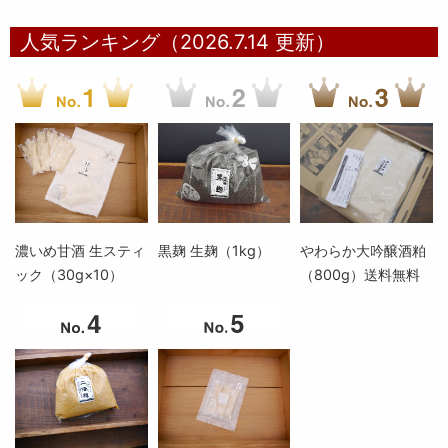
人気ランキング（2026.7.14 更新）
濃いめ甘酒 生スティ
黒麹 生麹（1kg）
やわらか大吟醸酒粕
ック（30g×10）
（800g）送料無料