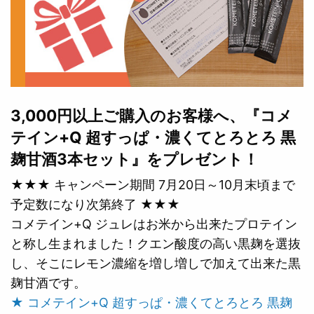
3,000円以上ご購入のお客様へ、『コメ
テイン+Q 超すっぱ・濃くてとろとろ 黒
麹甘酒3本セット』をプレゼント！
★★★ キャンペーン期間 7月20日～10月末頃まで
予定数になり次第終了 ★★★
コメテイン+Q ジュレはお米から出来たプロテイン
と称し生まれました！クエン酸度の高い黒麹を選抜
し、そこにレモン濃縮を増し増しで加えて出来た黒
麹甘酒です。
★ コメテイン+Q 超すっぱ・濃くてとろとろ 黒麹