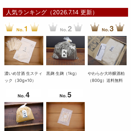
人気ランキング（2026.7.14 更新）
濃いめ甘酒 生スティ
黒麹 生麹（1kg）
やわらか大吟醸酒粕
ック（30g×10）
（800g）送料無料