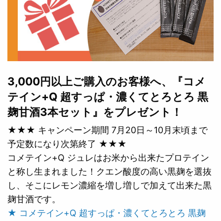
3,000円以上ご購入のお客様へ、『コメ
テイン+Q 超すっぱ・濃くてとろとろ 黒
麹甘酒3本セット』をプレゼント！
★★★ キャンペーン期間 7月20日～10月末頃まで
予定数になり次第終了 ★★★
コメテイン+Q ジュレはお米から出来たプロテイン
と称し生まれました！クエン酸度の高い黒麹を選抜
し、そこにレモン濃縮を増し増しで加えて出来た黒
麹甘酒です。
★ コメテイン+Q 超すっぱ・濃くてとろとろ 黒麹