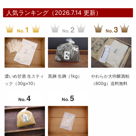
人気ランキング（2026.7.14 更新）
濃いめ甘酒 生スティ
黒麹 生麹（1kg）
やわらか大吟醸酒粕
ック（30g×10）
（800g）送料無料