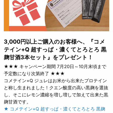
3,000円以上ご購入のお客様へ、『コメ
テイン+Q 超すっぱ・濃くてとろとろ 黒
麹甘酒3本セット』をプレゼント！
★★★ キャンペーン期間 7月20日～10月末頃まで
予定数になり次第終了 ★★★
コメテイン+Q ジュレはお米から出来たプロテイン
と称し生まれました！クエン酸度の高い黒麹を選抜
し、そこにレモン濃縮を増し増しで加えて出来た黒
麹甘酒です。
★ コメテイン+Q 超すっぱ・濃くてとろとろ 黒麹