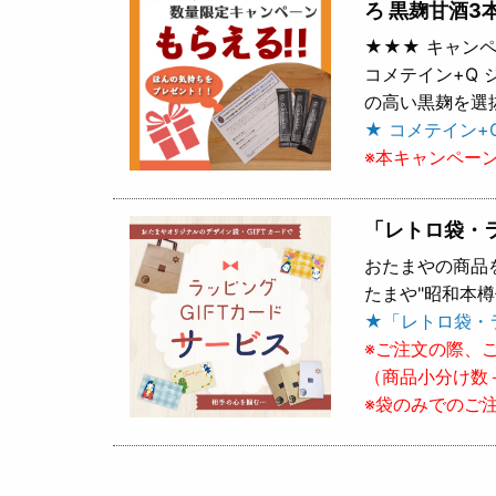
ろ 黒麹甘酒3
★★★ キャンペ
コメテイン+Q
の高い黒麹を選
★ コメテイン+
※本キャンペー
「レトロ袋・
おたまやの商品
たまや"昭和本
★「レトロ袋・
※ご注文の際、
（商品小分け数
※袋のみでのご