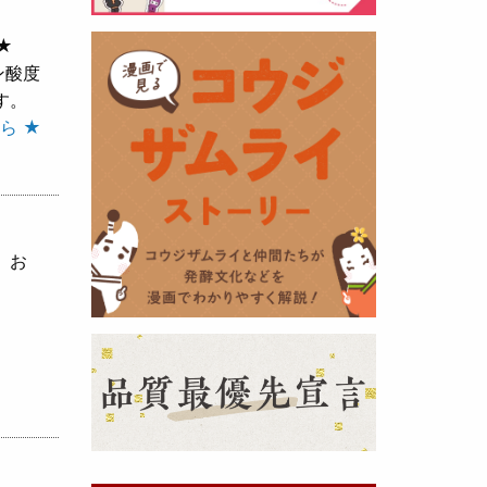
★
黒麹の天然クエン酸で運動の為に
ン酸度
最大の機能を発揮出来るよう開発
す。
しました。少しゆるく仕上がりま
ら ★
したので初回ロット
8,000本程度
を訳あり価格
で提供します。品質
や栄養価には問題ありませんので
お早めにどうぞ・・・
、お
甘酒 生スティック新発売！
（2025年11月11日）
おたまやでは、甘酒の集大成
『濃