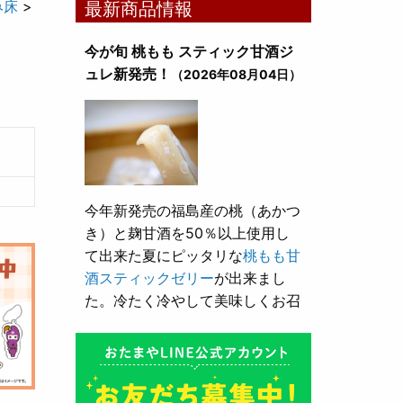
み床
>
最新商品情報
今が旬 桃もも スティック甘酒ジ
ュレ新発売！
（2026年08月04日）
今年新発売の福島産の桃（あかつ
き）と麹甘酒を50％以上使用し
て出来た夏にピッタリな
桃もも甘
酒スティックゼリー
が出来まし
た。冷たく冷やして美味しくお召
し上がり頂けます。
とろり漬け込み用酒粕が新発売！
（2026年05月10日）