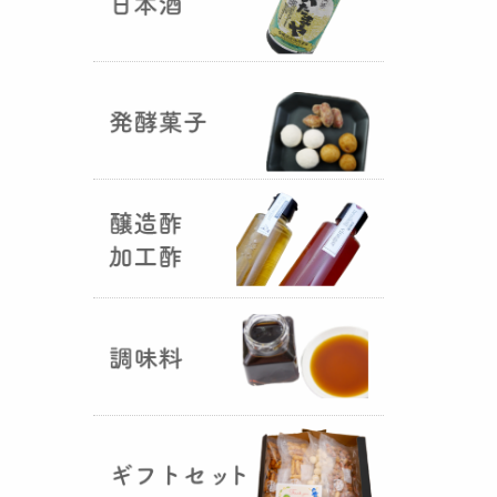
国産（熊本産）の大麦に白麹菌を
つけて丁寧に培養して『
大麦白
麹
』が完成しました！大麦麹から
の旨みと、白麹から生成される天
然のクエン酸（酸味）が良き製品
を創出してくれることです。塩麹
作りや米麹や大麦麹とブレンドし
ての味噌作りなど、次の食のステ
ージに・・・
R6年 クロ黒麹が出来ました
♪
（2025年01月15日）