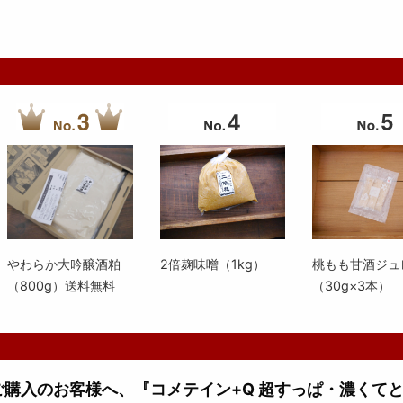
やわらか大吟醸酒粕
2倍麹味噌（1kg）
桃もも甘酒ジュ
（800g）送料無料
（30g×3本）
上ご購入のお客様へ、『コメテイン+Q 超すっぱ・濃くて