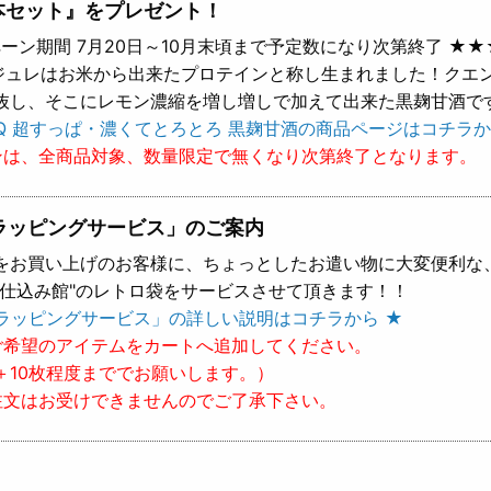
本セット』をプレゼント！
ーン期間 7月20日～10月末頃まで予定数になり次第終了 ★★
 ジュレはお米から出来たプロテインと称し生まれました！クエ
抜し、そこにレモン濃縮を増し増しで加えて出来た黒麹甘酒で
Q 超すっぱ・濃くてとろとろ 黒麹甘酒の商品ページはコチラか
ンは、全商品対象、数量限定で無くなり次第終了となります。
ラッピングサービス」のご案内
をお買い上げのお客様に、ちょっとしたお遣い物に大変便利な
樽仕込み館"のレトロ袋をサービスさせて頂きます！！
ラッピングサービス」の詳しい説明はコチラから ★
ご希望のアイテムをカートへ追加してください。
＋10枚程度まででお願いします。）
注文はお受けできませんのでご了承下さい。