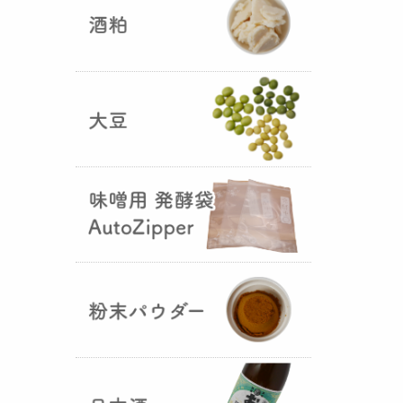
5つの素材だけで出来た辛味
噌・・・その名も『
おたまやジャ
ン
』が登場しました！そのままで
も、薬味や調味料を足しても利用
できます。
大麦白麹の新発売！
（2025年02月
25日）