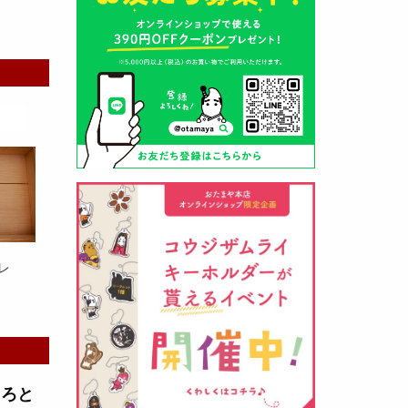
山形酒蔵の今期新粕を低温でじっ
くりと熟成させて、
とろり漬け込
み用酒粕
が出来ました！甘みとう
まみをしっかりと引き出して出来
ました。野菜、お魚、お肉等の漬
け込みにどうぞ・・・
レ
クロ黒麹甘酒 スティック新発売
（2026年03月08日）
とろと