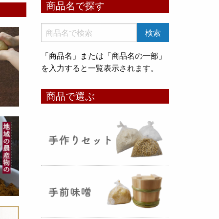
商品名で探す
いめ甘酒 30g』と『オートミー
ル甘酒 30g』
のスティックタイ
プをリリース致しました。何処へ
でも持ち運びが出来て、非常に便
「商品名」または「商品名の一部」
利です！
を入力すると一覧表示されます。
コメ貯蔵 アルミ袋完成致しまし
商品で選ぶ
た！
（2025年08月12日）
3重チャック・エア抜きバルブ付
きの
お米5kg貯蔵用アルミ袋
が完
成しました！完全オリジナルで特
別な仕様でお米の美味しさをその