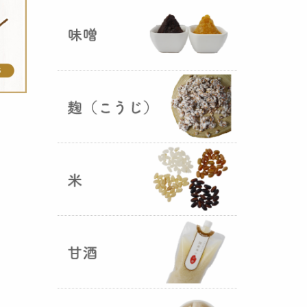
ままキープ！酸化防止と長期保存
を可能にしました！
山形さくらんぼ甘酒ゼリー発売
（2025年06月13日）
山形のさくらんぼをペーストにし
て、当店の生甘酒と合わせフレッ
シュな酸味の効いた
さくらんぼ甘
酒ジュレ（ゼリー）
が出来まし
た。
おたまやジャン 辛味噌発売！
（2025年05月07日）