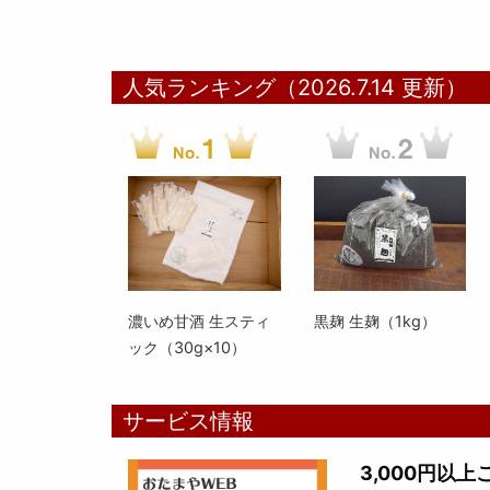
人気ランキング（2026.7.14 更新）
濃いめ甘酒 生スティ
黒麹 生麹（1kg）
ック（30g×10）
サービス情報
3,000円以