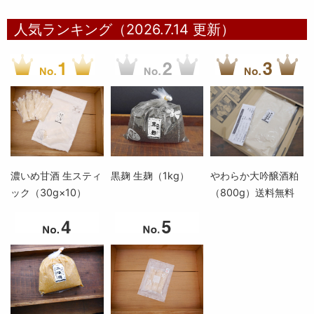
人気ランキング（2026.7.14 更新）
濃いめ甘酒 生スティ
黒麹 生麹（1kg）
やわらか大吟醸酒粕
ック（30g×10）
（800g）送料無料