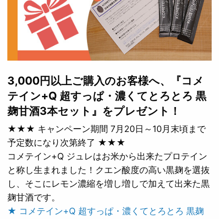
3,000円以上ご購入のお客様へ、『コメ
テイン+Q 超すっぱ・濃くてとろとろ 黒
麹甘酒3本セット』をプレゼント！
★★★ キャンペーン期間 7月20日～10月末頃まで
予定数になり次第終了 ★★★
コメテイン+Q ジュレはお米から出来たプロテイン
と称し生まれました！クエン酸度の高い黒麹を選抜
し、そこにレモン濃縮を増し増しで加えて出来た黒
麹甘酒です。
★ コメテイン+Q 超すっぱ・濃くてとろとろ 黒麹