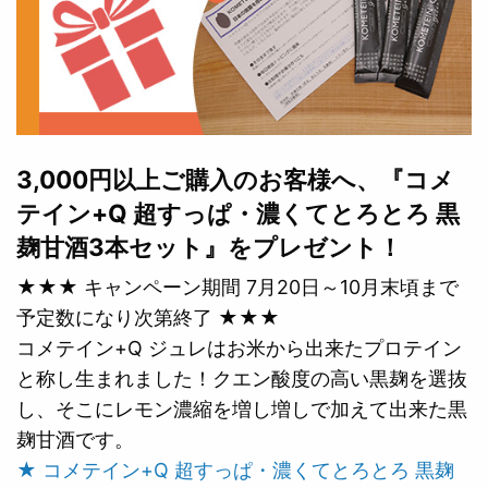
3,000円以上ご購入のお客様へ、『コメ
テイン+Q 超すっぱ・濃くてとろとろ 黒
麹甘酒3本セット』をプレゼント！
★★★ キャンペーン期間 7月20日～10月末頃まで
予定数になり次第終了 ★★★
コメテイン+Q ジュレはお米から出来たプロテイン
と称し生まれました！クエン酸度の高い黒麹を選抜
し、そこにレモン濃縮を増し増しで加えて出来た黒
麹甘酒です。
★ コメテイン+Q 超すっぱ・濃くてとろとろ 黒麹