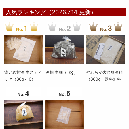
人気ランキング（2026.7.14 更新）
濃いめ甘酒 生スティ
黒麹 生麹（1kg）
やわらか大吟醸酒粕
ック（30g×10）
（800g）送料無料