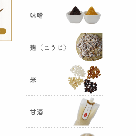
ままキープ！酸化防止と長期保存
を可能にしました！
山形さくらんぼ甘酒ゼリー発売
（2025年06月13日）
山形のさくらんぼをペーストにし
て、当店の生甘酒と合わせフレッ
シュな酸味の効いた
さくらんぼ甘
酒ジュレ（ゼリー）
が出来まし
た。
おたまやジャン 辛味噌発売！
（2025年05月07日）