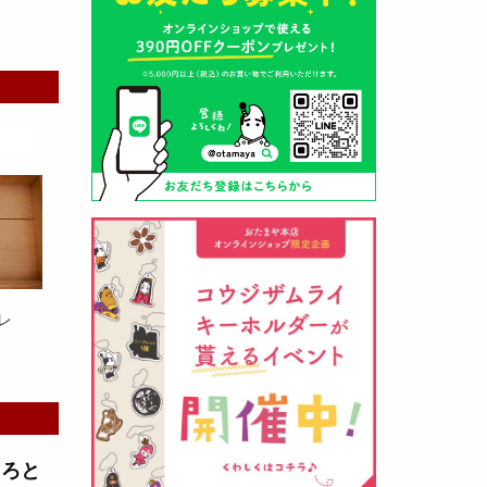
山形酒蔵の今期新粕を低温でじっ
くりと熟成させて、
とろり漬け込
み用酒粕
が出来ました！甘みとう
まみをしっかりと引き出して出来
ました。野菜、お魚、お肉等の漬
け込みにどうぞ・・・
レ
クロ黒麹甘酒 スティック新発売
（2026年03月08日）
とろと