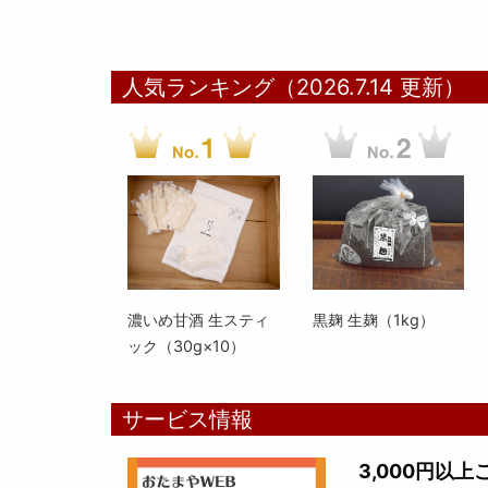
人気ランキング（2026.7.14 更新）
濃いめ甘酒 生スティ
黒麹 生麹（1kg）
ック（30g×10）
サービス情報
3,000円以