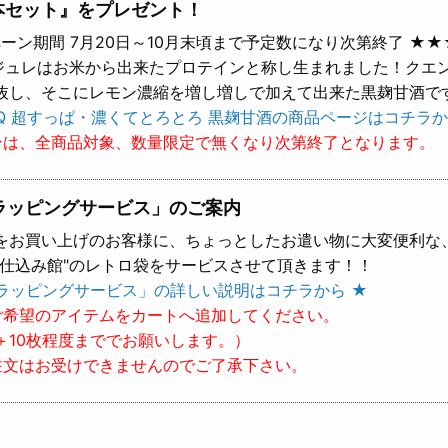
本セット』をプレゼント！
ーン期間 7月20日～10月末頃まで予定数になり次第終了 ★★
 ジュレはお米から出来たプロテインと称し生まれました！クエ
抜し、そこにレモン濃縮を増し増しで加えて出来た黒麹甘酒で
Q 超すっぱ・濃くてとろとろ 黒麹甘酒の商品ページはコチラか
ンは、全商品対象、数量限定で無くなり次第終了となります。
ラッピングサービス」のご案内
をお買い上げのお客様に、ちょっとしたお遣い物に大変便利な
樽仕込み館"のレトロ袋をサービスさせて頂きます！！
ラッピングサービス」の詳しい説明はコチラから ★
ご希望のアイテムをカートへ追加してください。
＋10枚程度まででお願いします。）
注文はお受けできませんのでご了承下さい。