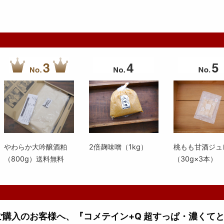
やわらか大吟醸酒粕
2倍麹味噌（1kg）
桃もも甘酒ジュ
（800g）送料無料
（30g×3本）
上ご購入のお客様へ、『コメテイン+Q 超すっぱ・濃くて