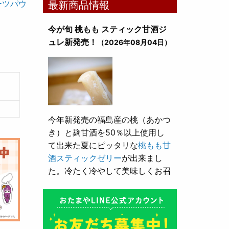
ーツパウ
最新商品情報
今が旬 桃もも スティック甘酒ジ
ュレ新発売！
（2026年08月04日）
今年新発売の福島産の桃（あかつ
き）と麹甘酒を50％以上使用し
て出来た夏にピッタリな
桃もも甘
酒スティックゼリー
が出来まし
た。冷たく冷やして美味しくお召
し上がり頂けます。
とろり漬け込み用酒粕が新発売！
（2026年05月10日）