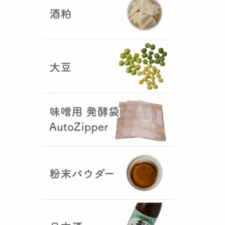
5つの素材だけで出来た辛味
噌・・・その名も『
おたまやジャ
ン
』が登場しました！そのままで
も、薬味や調味料を足しても利用
できます。
大麦白麹の新発売！
（2025年02月
25日）