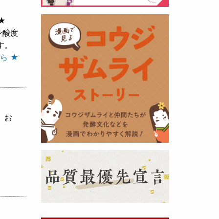
★
黒麹の天然クエン酸で運動の為に
ン酸度
最大の機能を発揮出来るよう開発
す。
しました。少しゆるく仕上がりま
ら ★
したので初回ロット
8,000本程度
を訳あり価格
で提供します。品質
や栄養価には問題ありませんので
お早めにどうぞ・・・
、お
甘酒 生スティック新発売！
（2025年11月11日）
おたまやでは、甘酒の集大成
『濃