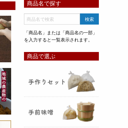
商品名で探す
いめ甘酒 30g』と『オートミー
ル甘酒 30g』
のスティックタイ
プをリリース致しました。何処へ
でも持ち運びが出来て、非常に便
「商品名」または「商品名の一部」
利です！
を入力すると一覧表示されます。
コメ貯蔵 アルミ袋完成致しまし
商品で選ぶ
た！
（2025年08月12日）
3重チャック・エア抜きバルブ付
きの
お米5kg貯蔵用アルミ袋
が完
成しました！完全オリジナルで特
別な仕様でお米の美味しさをその