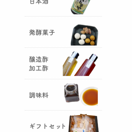
国産（熊本産）の大麦に白麹菌を
つけて丁寧に培養して『
大麦白
麹
』が完成しました！大麦麹から
の旨みと、白麹から生成される天
然のクエン酸（酸味）が良き製品
を創出してくれることです。塩麹
作りや米麹や大麦麹とブレンドし
ての味噌作りなど、次の食のステ
ージに・・・
R6年 クロ黒麹が出来ました
♪
（2025年01月15日）