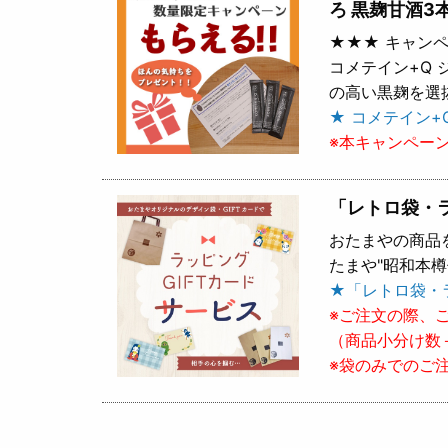
ろ 黒麹甘酒3
★★★ キャンペ
コメテイン+Q
の高い黒麹を選
★ コメテイン+
※本キャンペー
「レトロ袋・
おたまやの商品
たまや"昭和本
★「レトロ袋・
※ご注文の際、
（商品小分け数
※袋のみでのご