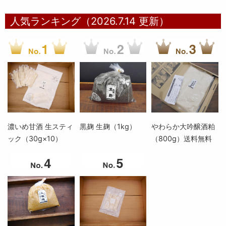
人気ランキング（2026.7.14 更新）
濃いめ甘酒 生スティ
黒麹 生麹（1kg）
やわらか大吟醸酒粕
ック（30g×10）
（800g）送料無料