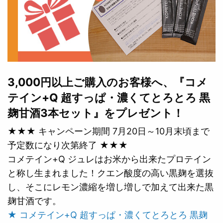
3,000円以上ご購入のお客様へ、『コメ
テイン+Q 超すっぱ・濃くてとろとろ 黒
麹甘酒3本セット』をプレゼント！
★★★ キャンペーン期間 7月20日～10月末頃まで
予定数になり次第終了 ★★★
コメテイン+Q ジュレはお米から出来たプロテイン
と称し生まれました！クエン酸度の高い黒麹を選抜
し、そこにレモン濃縮を増し増しで加えて出来た黒
麹甘酒です。
★ コメテイン+Q 超すっぱ・濃くてとろとろ 黒麹