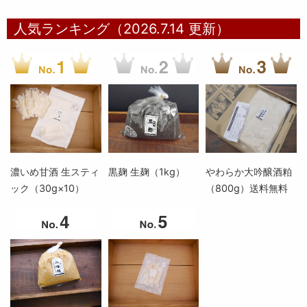
人気ランキング（2026.7.14 更新）
濃いめ甘酒 生スティ
黒麹 生麹（1kg）
やわらか大吟醸酒粕
ック（30g×10）
（800g）送料無料