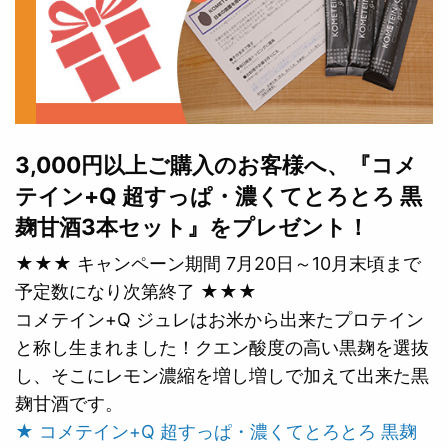
3,000円以上ご購入のお客様へ、『コメ
テイン+Q 超すっぱ・濃くてとろとろ 黒
麹甘酒3本セット』をプレゼント！
★★★ キャンペーン期間 7月20日～10月末頃まで
予定数になり次第終了 ★★★
コメテイン+Q ジュレはお米から出来たプロテイン
と称し生まれました！クエン酸度の高い黒麹を選抜
し、そこにレモン濃縮を増し増しで加えて出来た黒
麹甘酒です。
★ コメテイン+Q 超すっぱ・濃くてとろとろ 黒麹