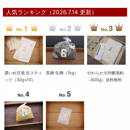
人気ランキング（2026.7.14 更新）
濃いめ甘酒 生スティ
黒麹 生麹（1kg）
やわらか大吟醸酒粕
ック（30g×10）
（800g）送料無料