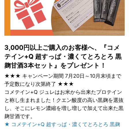
3,000円以上ご購入のお客様へ、『コメ
テイン+Q 超すっぱ・濃くてとろとろ 黒
麹甘酒3本セット』をプレゼント！
★★★ キャンペーン期間 7月20日～10月末頃まで
予定数になり次第終了 ★★★
コメテイン+Q ジュレはお米から出来たプロテイン
と称し生まれました！クエン酸度の高い黒麹を選抜
し、そこにレモン濃縮を増し増しで加えて出来た黒
麹甘酒です。
★ コメテイン+Q 超すっぱ・濃くてとろとろ 黒麹