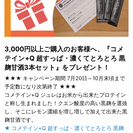
3,000円以上ご購入のお客様へ、『コメ
テイン+Q 超すっぱ・濃くてとろとろ 黒
麹甘酒3本セット』をプレゼント！
★★★ キャンペーン期間 7月20日～10月末頃まで
予定数になり次第終了 ★★★
コメテイン+Q ジュレはお米から出来たプロテイン
と称し生まれました！クエン酸度の高い黒麹を選抜
し、そこにレモン濃縮を増し増しで加えて出来た黒
麹甘酒です。
★ コメテイン+Q 超すっぱ・濃くてとろとろ 黒麹