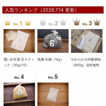
人気ランキング（2026.7.14 更新）
濃いめ甘酒 生スティ
黒麹 生麹（1kg）
やわらか大吟醸酒粕
ック（30g×10）
（800g）送料無料