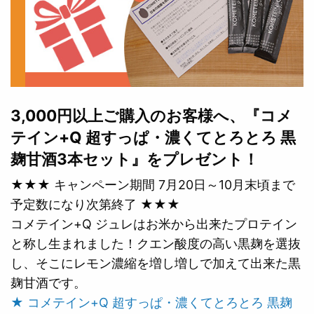
3,000円以上ご購入のお客様へ、『コメ
テイン+Q 超すっぱ・濃くてとろとろ 黒
麹甘酒3本セット』をプレゼント！
★★★ キャンペーン期間 7月20日～10月末頃まで
予定数になり次第終了 ★★★
コメテイン+Q ジュレはお米から出来たプロテイン
と称し生まれました！クエン酸度の高い黒麹を選抜
し、そこにレモン濃縮を増し増しで加えて出来た黒
麹甘酒です。
★ コメテイン+Q 超すっぱ・濃くてとろとろ 黒麹