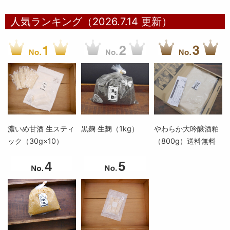
人気ランキング（2026.7.14 更新）
濃いめ甘酒 生スティ
黒麹 生麹（1kg）
やわらか大吟醸酒粕
ック（30g×10）
（800g）送料無料