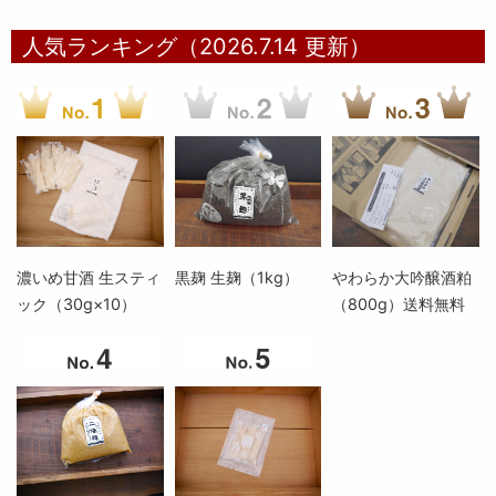
人気ランキング（2026.7.14 更新）
濃いめ甘酒 生スティ
黒麹 生麹（1kg）
やわらか大吟醸酒粕
ック（30g×10）
（800g）送料無料