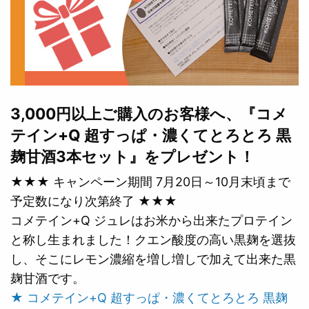
3,000円以上ご購入のお客様へ、『コメ
テイン+Q 超すっぱ・濃くてとろとろ 黒
麹甘酒3本セット』をプレゼント！
★★★ キャンペーン期間 7月20日～10月末頃まで
予定数になり次第終了 ★★★
コメテイン+Q ジュレはお米から出来たプロテイン
と称し生まれました！クエン酸度の高い黒麹を選抜
し、そこにレモン濃縮を増し増しで加えて出来た黒
麹甘酒です。
★ コメテイン+Q 超すっぱ・濃くてとろとろ 黒麹