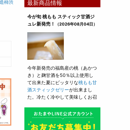
醸造柿渋
最新商品情報
今が旬 桃もも スティック甘酒ジ
ュレ新発売！
（2026年08月04日）
今年新発売の福島産の桃（あかつ
き）と麹甘酒を50％以上使用し
て出来た夏にピッタリな
桃もも甘
酒スティックゼリー
が出来まし
た。冷たく冷やして美味しくお召
し上がり頂けます。
とろり漬け込み用酒粕が新発売！
（2026年05月10日）