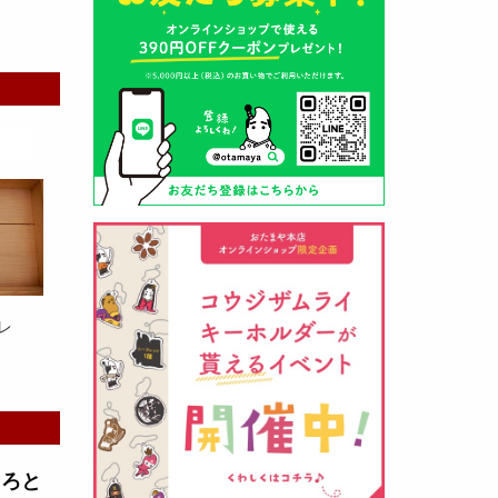
山形酒蔵の今期新粕を低温でじっ
くりと熟成させて、
とろり漬け込
み用酒粕
が出来ました！甘みとう
まみをしっかりと引き出して出来
ました。野菜、お魚、お肉等の漬
け込みにどうぞ・・・
レ
クロ黒麹甘酒 スティック新発売
（2026年03月08日）
とろと