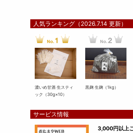
人気ランキング（2026.7.14 更新）
濃いめ甘酒 生スティ
黒麹 生麹（1kg）
ック（30g×10）
サービス情報
3,000円以