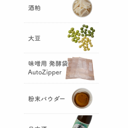
5つの素材だけで出来た辛味
噌・・・その名も『
おたまやジャ
ン
』が登場しました！そのままで
も、薬味や調味料を足しても利用
できます。
大麦白麹の新発売！
（2025年02月
25日）