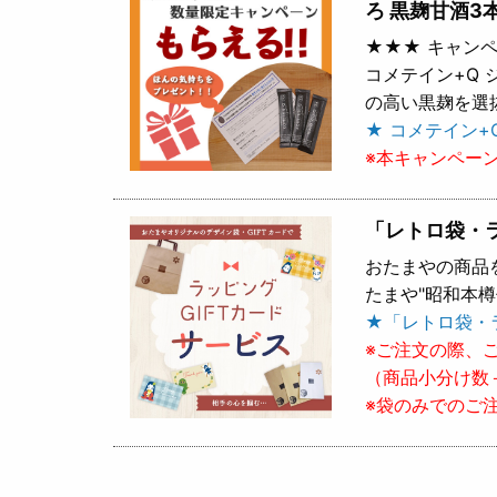
ろ 黒麹甘酒3
★★★ キャンペ
コメテイン+Q
の高い黒麹を選
★ コメテイン+
※本キャンペー
「レトロ袋・
おたまやの商品
たまや"昭和本
★「レトロ袋・
※ご注文の際、
（商品小分け数
※袋のみでのご