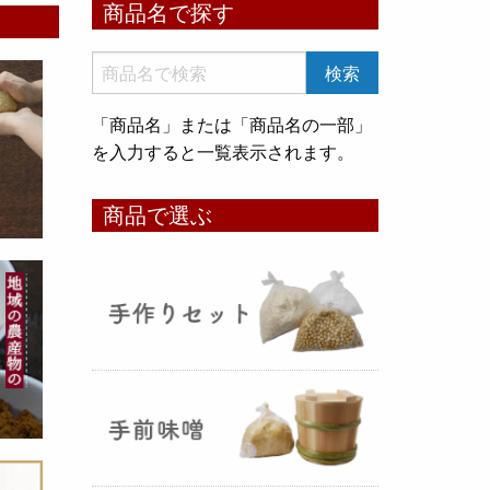
商品名で探す
いめ甘酒 30g』と『オートミー
ル甘酒 30g』
のスティックタイ
プをリリース致しました。何処へ
でも持ち運びが出来て、非常に便
「商品名」または「商品名の一部」
利です！
を入力すると一覧表示されます。
コメ貯蔵 アルミ袋完成致しまし
商品で選ぶ
た！
（2025年08月12日）
3重チャック・エア抜きバルブ付
きの
お米5kg貯蔵用アルミ袋
が完
成しました！完全オリジナルで特
別な仕様でお米の美味しさをその