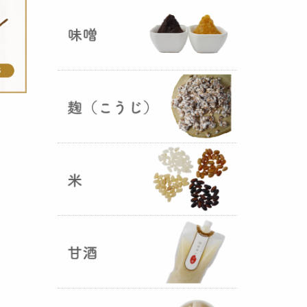
ままキープ！酸化防止と長期保存
を可能にしました！
山形さくらんぼ甘酒ゼリー発売
（2025年06月13日）
山形のさくらんぼをペーストにし
て、当店の生甘酒と合わせフレッ
シュな酸味の効いた
さくらんぼ甘
酒ジュレ（ゼリー）
が出来まし
た。
おたまやジャン 辛味噌発売！
（2025年05月07日）