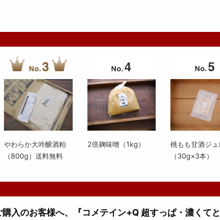
やわらか大吟醸酒粕
2倍麹味噌（1kg）
桃もも甘酒ジュ
（800g）送料無料
（30g×3本）
上ご購入のお客様へ、『コメテイン+Q 超すっぱ・濃くて