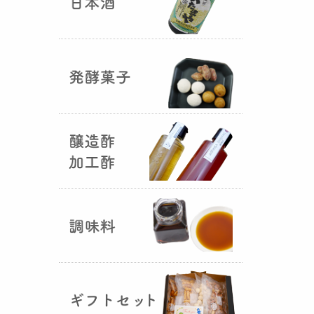
国産（熊本産）の大麦に白麹菌を
つけて丁寧に培養して『
大麦白
麹
』が完成しました！大麦麹から
の旨みと、白麹から生成される天
然のクエン酸（酸味）が良き製品
を創出してくれることです。塩麹
作りや米麹や大麦麹とブレンドし
ての味噌作りなど、次の食のステ
ージに・・・
R6年 クロ黒麹が出来ました
♪
（2025年01月15日）