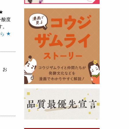
★
黒麹の天然クエン酸で運動の為に
ン酸度
最大の機能を発揮出来るよう開発
す。
しました。少しゆるく仕上がりま
ら ★
したので初回ロット
8,000本程度
を訳あり価格
で提供します。品質
や栄養価には問題ありませんので
お早めにどうぞ・・・
、お
甘酒 生スティック新発売！
（2025年11月11日）
おたまやでは、甘酒の集大成
『濃