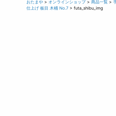
おたまや
>
オンラインショップ
>
商品一覧
>
仕上げ 板目 木桶 No.7
> futa_shibu_img