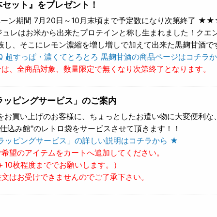
本セット』をプレゼント！
ーン期間 7月20日～10月末頃まで予定数になり次第終了 ★★
 ジュレはお米から出来たプロテインと称し生まれました！クエ
抜し、そこにレモン濃縮を増し増しで加えて出来た黒麹甘酒で
Q 超すっぱ・濃くてとろとろ 黒麹甘酒の商品ページはコチラか
ンは、全商品対象、数量限定で無くなり次第終了となります。
ラッピングサービス」のご案内
をお買い上げのお客様に、ちょっとしたお遣い物に大変便利な
樽仕込み館"のレトロ袋をサービスさせて頂きます！！
ラッピングサービス」の詳しい説明はコチラから ★
ご希望のアイテムをカートへ追加してください。
＋10枚程度まででお願いします。）
注文はお受けできませんのでご了承下さい。