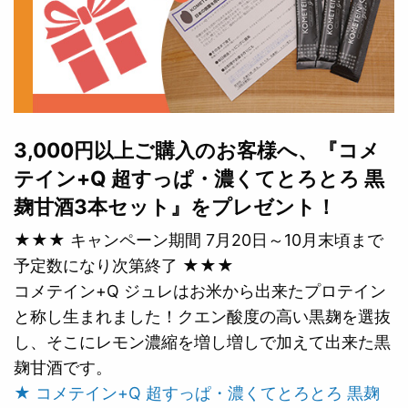
3,000円以上ご購入のお客様へ、『コメ
テイン+Q 超すっぱ・濃くてとろとろ 黒
麹甘酒3本セット』をプレゼント！
★★★ キャンペーン期間 7月20日～10月末頃まで
予定数になり次第終了 ★★★
コメテイン+Q ジュレはお米から出来たプロテイン
と称し生まれました！クエン酸度の高い黒麹を選抜
し、そこにレモン濃縮を増し増しで加えて出来た黒
麹甘酒です。
★ コメテイン+Q 超すっぱ・濃くてとろとろ 黒麹