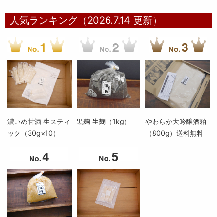
人気ランキング（2026.7.14 更新）
濃いめ甘酒 生スティ
黒麹 生麹（1kg）
やわらか大吟醸酒粕
ック（30g×10）
（800g）送料無料