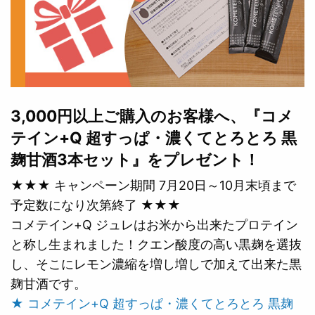
3,000円以上ご購入のお客様へ、『コメ
テイン+Q 超すっぱ・濃くてとろとろ 黒
麹甘酒3本セット』をプレゼント！
★★★ キャンペーン期間 7月20日～10月末頃まで
予定数になり次第終了 ★★★
コメテイン+Q ジュレはお米から出来たプロテイン
と称し生まれました！クエン酸度の高い黒麹を選抜
し、そこにレモン濃縮を増し増しで加えて出来た黒
麹甘酒です。
★ コメテイン+Q 超すっぱ・濃くてとろとろ 黒麹