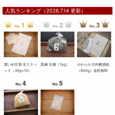
人気ランキング（2026.7.14 更新）
濃いめ甘酒 生スティ
黒麹 生麹（1kg）
やわらか大吟醸酒粕
ック（30g×10）
（800g）送料無料