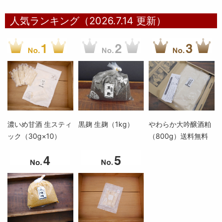
人気ランキング（2026.7.14 更新）
濃いめ甘酒 生スティ
黒麹 生麹（1kg）
やわらか大吟醸酒粕
ック（30g×10）
（800g）送料無料