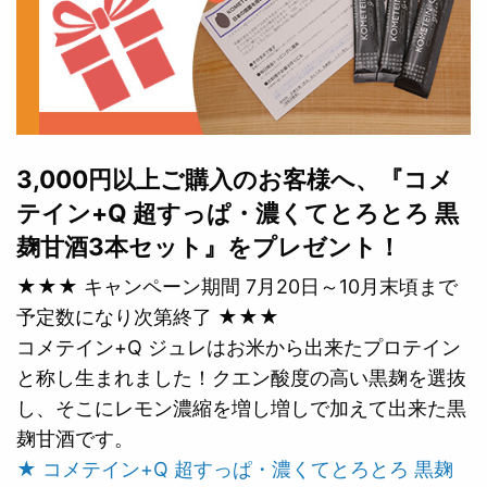
3,000円以上ご購入のお客様へ、『コメ
テイン+Q 超すっぱ・濃くてとろとろ 黒
麹甘酒3本セット』をプレゼント！
★★★ キャンペーン期間 7月20日～10月末頃まで
予定数になり次第終了 ★★★
コメテイン+Q ジュレはお米から出来たプロテイン
と称し生まれました！クエン酸度の高い黒麹を選抜
し、そこにレモン濃縮を増し増しで加えて出来た黒
麹甘酒です。
★ コメテイン+Q 超すっぱ・濃くてとろとろ 黒麹