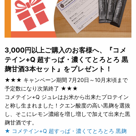
3,000円以上ご購入のお客様へ、『コメ
テイン+Q 超すっぱ・濃くてとろとろ 黒
麹甘酒3本セット』をプレゼント！
★★★ キャンペーン期間 7月20日～10月末頃まで
予定数になり次第終了 ★★★
コメテイン+Q ジュレはお米から出来たプロテイン
と称し生まれました！クエン酸度の高い黒麹を選抜
し、そこにレモン濃縮を増し増しで加えて出来た黒
麹甘酒です。
★ コメテイン+Q 超すっぱ・濃くてとろとろ 黒麹