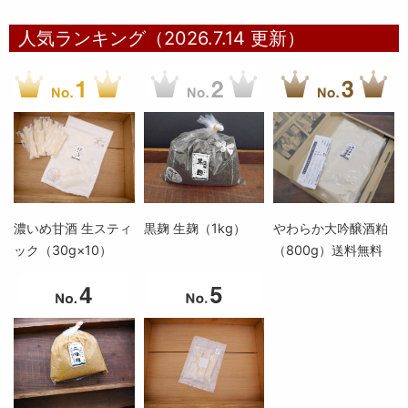
人気ランキング（2026.7.14 更新）
濃いめ甘酒 生スティ
黒麹 生麹（1kg）
やわらか大吟醸酒粕
ック（30g×10）
（800g）送料無料