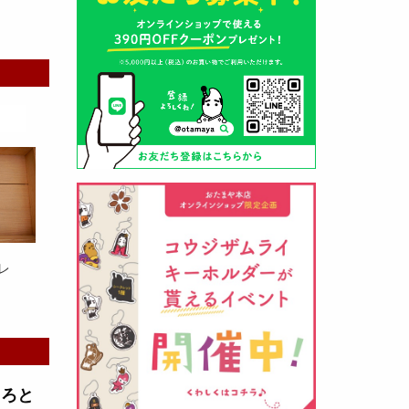
山形酒蔵の今期新粕を低温でじっ
くりと熟成させて、
とろり漬け込
み用酒粕
が出来ました！甘みとう
まみをしっかりと引き出して出来
ました。野菜、お魚、お肉等の漬
け込みにどうぞ・・・
レ
クロ黒麹甘酒 スティック新発売
（2026年03月08日）
とろと