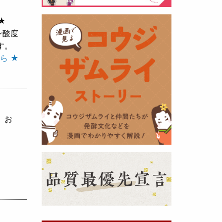
★
黒麹の天然クエン酸で運動の為に
ン酸度
最大の機能を発揮出来るよう開発
す。
しました。少しゆるく仕上がりま
ら ★
したので初回ロット
8,000本程度
を訳あり価格
で提供します。品質
や栄養価には問題ありませんので
お早めにどうぞ・・・
、お
甘酒 生スティック新発売！
（2025年11月11日）
おたまやでは、甘酒の集大成
『濃