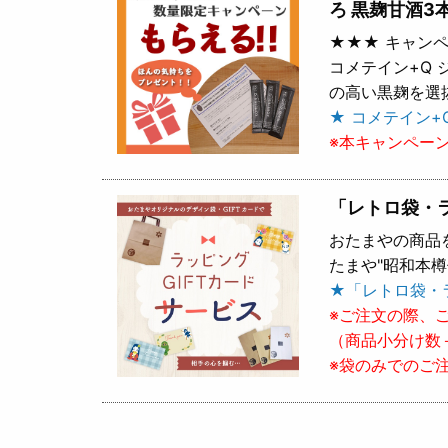
ろ 黒麹甘酒3
★★★ キャンペ
コメテイン+Q
の高い黒麹を選
★ コメテイン+
※本キャンペー
「レトロ袋・
おたまやの商品
たまや"昭和本
★「レトロ袋・
※ご注文の際、
（商品小分け数
※袋のみでのご