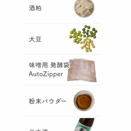
5つの素材だけで出来た辛味
噌・・・その名も『
おたまやジャ
ン
』が登場しました！そのままで
も、薬味や調味料を足しても利用
できます。
大麦白麹の新発売！
（2025年02月
25日）