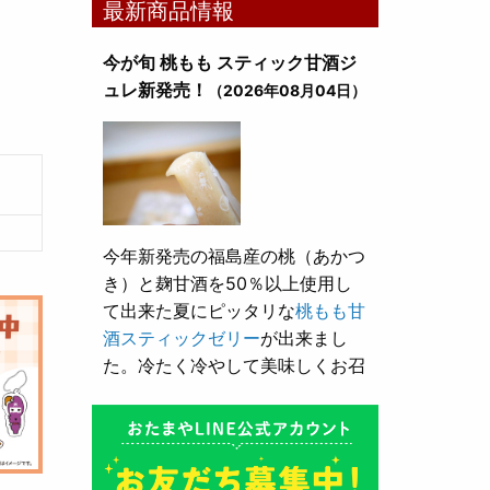
最新商品情報
今が旬 桃もも スティック甘酒ジ
ュレ新発売！
（2026年08月04日）
今年新発売の福島産の桃（あかつ
き）と麹甘酒を50％以上使用し
て出来た夏にピッタリな
桃もも甘
酒スティックゼリー
が出来まし
た。冷たく冷やして美味しくお召
し上がり頂けます。
とろり漬け込み用酒粕が新発売！
（2026年05月10日）