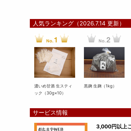
人気ランキング（2026.7.14 更新）
濃いめ甘酒 生スティ
黒麹 生麹（1kg）
ック（30g×10）
サービス情報
3,000円以