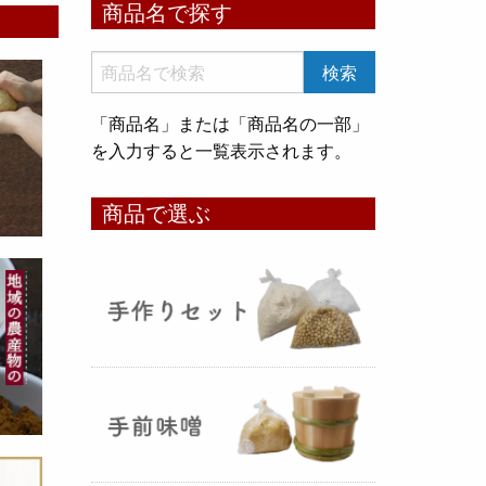
商品名で探す
いめ甘酒 30g』と『オートミー
ル甘酒 30g』
のスティックタイ
プをリリース致しました。何処へ
でも持ち運びが出来て、非常に便
「商品名」または「商品名の一部」
利です！
を入力すると一覧表示されます。
コメ貯蔵 アルミ袋完成致しまし
商品で選ぶ
た！
（2025年08月12日）
3重チャック・エア抜きバルブ付
きの
お米5kg貯蔵用アルミ袋
が完
成しました！完全オリジナルで特
別な仕様でお米の美味しさをその