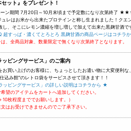
本セット』をプレゼント！
ーン期間 7月20日～10月末頃まで予定数になり次第終了 ★★
 ジュレはお米から出来たプロテインと称し生まれました！クエ
抜し、そこにレモン濃縮を増し増しで加えて出来た黒麹甘酒で
Q 超すっぱ・濃くてとろとろ 黒麹甘酒の商品ページはコチラか
ンは、全商品対象、数量限定で無くなり次第終了となります。
ラッピングサービス」のご案内
をお買い上げのお客様に、ちょっとしたお遣い物に大変便利な
樽仕込み館"のレトロ袋をサービスさせて頂きます！！
ラッピングサービス」の詳しい説明はコチラから ★
ご希望のアイテムをカートへ追加してください。
＋10枚程度まででお願いします。）
注文はお受けできませんのでご了承下さい。