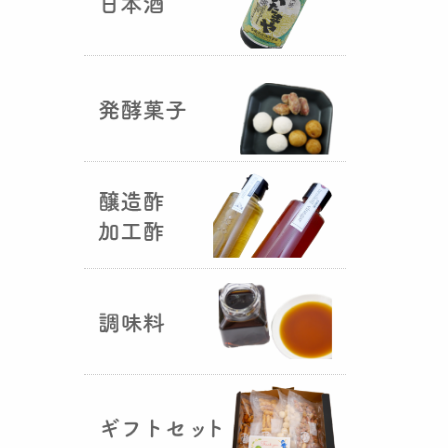
国産（熊本産）の大麦に白麹菌を
つけて丁寧に培養して『
大麦白
麹
』が完成しました！大麦麹から
の旨みと、白麹から生成される天
然のクエン酸（酸味）が良き製品
を創出してくれることです。塩麹
作りや米麹や大麦麹とブレンドし
ての味噌作りなど、次の食のステ
ージに・・・
R6年 クロ黒麹が出来ました
♪
（2025年01月15日）