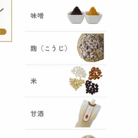
ままキープ！酸化防止と長期保存
を可能にしました！
山形さくらんぼ甘酒ゼリー発売
（2025年06月13日）
山形のさくらんぼをペーストにし
て、当店の生甘酒と合わせフレッ
シュな酸味の効いた
さくらんぼ甘
酒ジュレ（ゼリー）
が出来まし
た。
おたまやジャン 辛味噌発売！
（2025年05月07日）