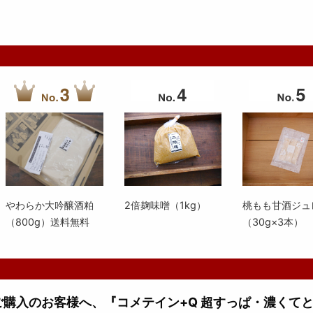
やわらか大吟醸酒粕
2倍麹味噌（1kg）
桃もも甘酒ジュ
（800g）送料無料
（30g×3本）
上ご購入のお客様へ、『コメテイン+Q 超すっぱ・濃くて