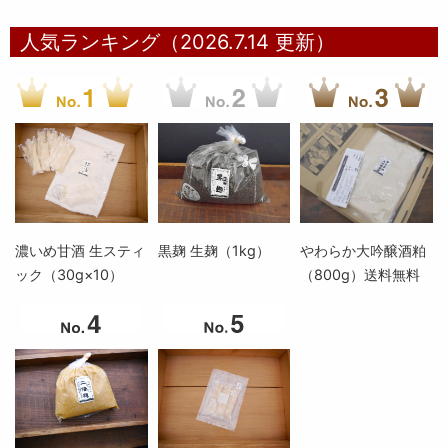
人気ランキング（2026.7.14 更新）
濃いめ甘酒 生スティ
黒麹 生麹（1kg）
やわらか大吟醸酒粕
ック（30g×10）
（800g）送料無料