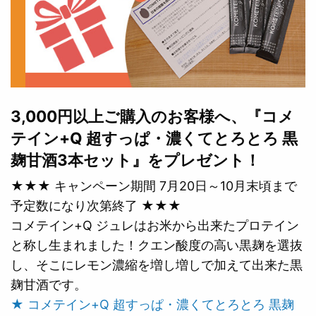
3,000円以上ご購入のお客様へ、『コメ
テイン+Q 超すっぱ・濃くてとろとろ 黒
麹甘酒3本セット』をプレゼント！
★★★ キャンペーン期間 7月20日～10月末頃まで
予定数になり次第終了 ★★★
コメテイン+Q ジュレはお米から出来たプロテイン
と称し生まれました！クエン酸度の高い黒麹を選抜
し、そこにレモン濃縮を増し増しで加えて出来た黒
麹甘酒です。
★ コメテイン+Q 超すっぱ・濃くてとろとろ 黒麹