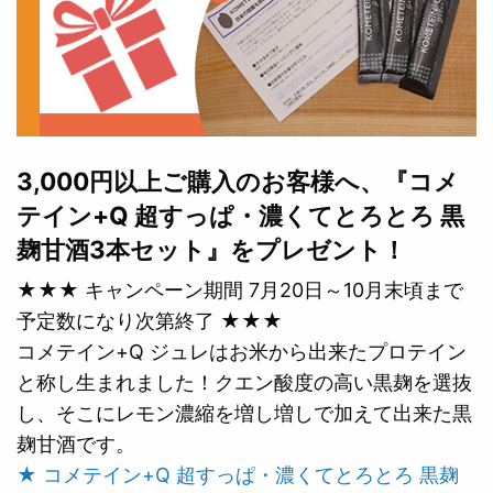
3,000円以上ご購入のお客様へ、『コメ
テイン+Q 超すっぱ・濃くてとろとろ 黒
麹甘酒3本セット』をプレゼント！
★★★ キャンペーン期間 7月20日～10月末頃まで
予定数になり次第終了 ★★★
コメテイン+Q ジュレはお米から出来たプロテイン
と称し生まれました！クエン酸度の高い黒麹を選抜
し、そこにレモン濃縮を増し増しで加えて出来た黒
麹甘酒です。
★ コメテイン+Q 超すっぱ・濃くてとろとろ 黒麹