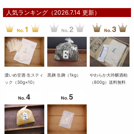
人気ランキング（2026.7.14 更新）
濃いめ甘酒 生スティ
黒麹 生麹（1kg）
やわらか大吟醸酒粕
ック（30g×10）
（800g）送料無料