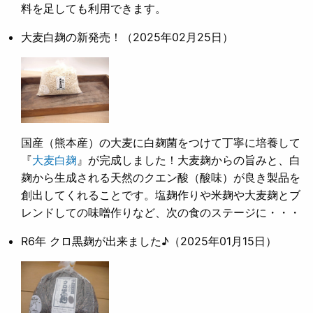
料を足しても利用できます。
大麦白麹の新発売！
（2025年02月25日）
国産（熊本産）の大麦に白麹菌をつけて丁寧に培養して
『
大麦白麹
』が完成しました！大麦麹からの旨みと、白
麹から生成される天然のクエン酸（酸味）が良き製品を
創出してくれることです。塩麹作りや米麹や大麦麹とブ
レンドしての味噌作りなど、次の食のステージに・・・
R6年 クロ黒麹が出来ました♪
（2025年01月15日）