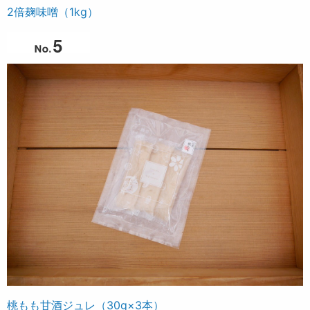
2倍麹味噌（1kg）
桃もも甘酒ジュレ（30g×3本）