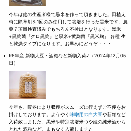
今年は他の生産者様で黒米を作って頂きました。田植え
時に除草剤を1回のみ使用して栽培を行った黒米です。農
薬７項目検査済みでもちろん不検出となります。黒米
+黒麹菌『クロ黒麹』と黒米+黄麹菌『黒米麹』 各種 生
と乾燥タイプになります。お早めにどうぞ・・・
R6年産 新物大豆・酒粕など新物入荷♪
（2024年12月05
日）
今年も、暖冬により収穫がスムーズに行えずご不便をお
掛けしております。ようやく
味噌用の白大豆
や新粕など
入荷致しました。黒米や特別栽培米つや姫の純米酒から
とれた酒粕など、まもなく入荷します♪