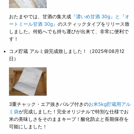
おたまやでは、甘酒の集大成
『濃いめ甘酒 30g』と『オ
ートミール甘酒 30g』
のスティックタイプをリリース致
しました。何処へでも持ち運びが出来て、非常に便利で
す！
コメ貯蔵 アルミ袋完成致しました！
（2025年08月12
日）
3重チャック・エア抜きバルブ付きの
お米5kg貯蔵用アル
ミ袋
が完成しました！完全オリジナルで特別な仕様でお
米の美味しさをそのままキープ！酸化防止と長期保存を
可能にしました！