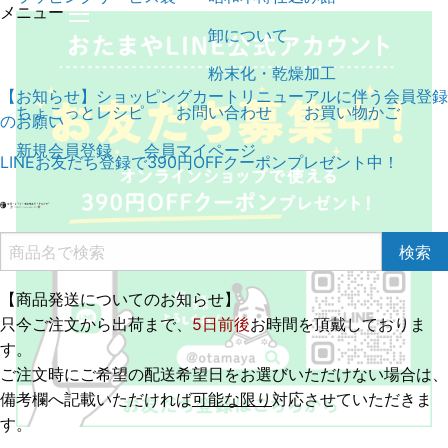
メニュー
卸について
粉末化・乾燥加工
【お知らせ】ショッピングカートリニューアルに伴う会員登録
ちょこっとレシピ
お問い合わせ
お買い物かご
のお願い
新規会員登録
会員マイページ
LINEお友だち登録で390円OFFクーポンプレゼント中！
【商品発送についてのお知らせ】
只今ご注文から出荷まで、
5日前後
お時間を頂戴しておりま
す。
ご注文時にご希望の配送希望日をお選びいただけない場合は、
備考欄へ記載いただければ
可能な限り
対応させていただきま
す。