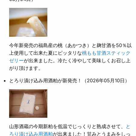
今年新発売の福島産の桃（あかつき）と麹甘酒を50％以
上使用して出来た夏にピッタリな
桃もも甘酒スティック
ゼリー
が出来ました。冷たく冷やして美味しくお召し上
がり頂けます。
とろり漬け込み用酒粕が新発売！
（2026年05月10日）
山形酒蔵の今期新粕を低温でじっくりと熟成させて、
と
ろり漬け込み用酒粕
が出来ました！甘みとうまみをしっ