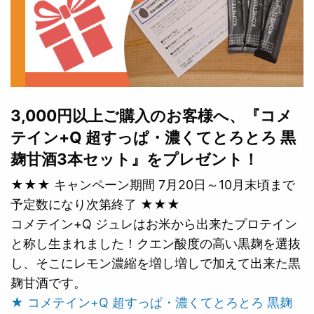
3,000円以上ご購入のお客様へ、『コメ
テイン+Q 超すっぱ・濃くてとろとろ 黒
麹甘酒3本セット』をプレゼント！
★★★ キャンペーン期間 7月20日～10月末頃まで
予定数になり次第終了 ★★★
コメテイン+Q ジュレはお米から出来たプロテイン
と称し生まれました！クエン酸度の高い黒麹を選抜
し、そこにレモン濃縮を増し増しで加えて出来た黒
麹甘酒です。
★ コメテイン+Q 超すっぱ・濃くてとろとろ 黒麹