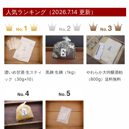
人気ランキング（2026.7.14 更新）
濃いめ甘酒 生スティ
黒麹 生麹（1kg）
やわらか大吟醸酒粕
ック（30g×10）
（800g）送料無料