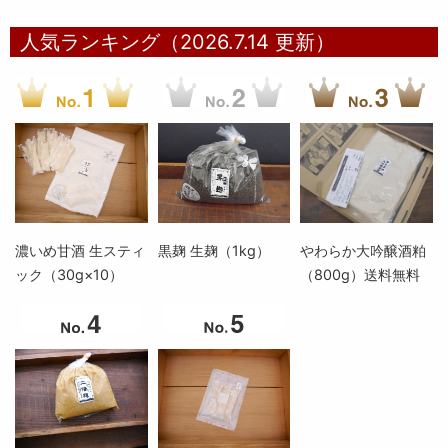
人気ランキング（2026.7.14 更新）
濃いめ甘酒 生スティ
黒麹 生麹（1kg）
やわらか大吟醸酒粕
ック（30g×10）
（800g）送料無料