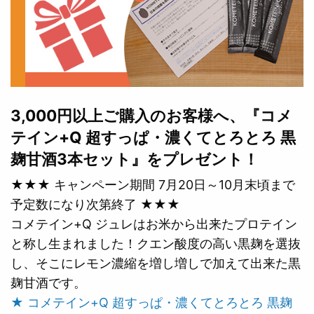
3,000円以上ご購入のお客様へ、『コメ
テイン+Q 超すっぱ・濃くてとろとろ 黒
麹甘酒3本セット』をプレゼント！
★★★ キャンペーン期間 7月20日～10月末頃まで
予定数になり次第終了 ★★★
コメテイン+Q ジュレはお米から出来たプロテイン
と称し生まれました！クエン酸度の高い黒麹を選抜
し、そこにレモン濃縮を増し増しで加えて出来た黒
麹甘酒です。
★ コメテイン+Q 超すっぱ・濃くてとろとろ 黒麹