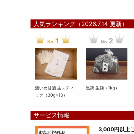
人気ランキング（2026.7.14 更新）
濃いめ甘酒 生スティ
黒麹 生麹（1kg）
ック（30g×10）
サービス情報
3,000円以