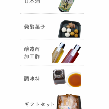
国産（熊本産）の大麦に白麹菌を
つけて丁寧に培養して『
大麦白
麹
』が完成しました！大麦麹から
の旨みと、白麹から生成される天
然のクエン酸（酸味）が良き製品
を創出してくれることです。塩麹
作りや米麹や大麦麹とブレンドし
ての味噌作りなど、次の食のステ
ージに・・・
R6年 クロ黒麹が出来ました
♪
（2025年01月15日）