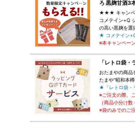
ろ 黒麹甘酒3
★★★ キャンペ
コメテイン+Q
の高い黒麹を選
★ コメテイン+
※本キャンペー
「レトロ袋・
おたまやの商品
たまや"昭和本
★「レトロ袋・
※ご注文の際、
（商品小分け数
※袋のみでのご