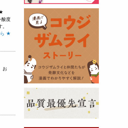
★
黒麹の天然クエン酸で運動の為に
ン酸度
最大の機能を発揮出来るよう開発
す。
しました。少しゆるく仕上がりま
ら ★
したので初回ロット
8,000本程度
を訳あり価格
で提供します。品質
や栄養価には問題ありませんので
お早めにどうぞ・・・
、お
甘酒 生スティック新発売！
（2025年11月11日）
おたまやでは、甘酒の集大成
『濃