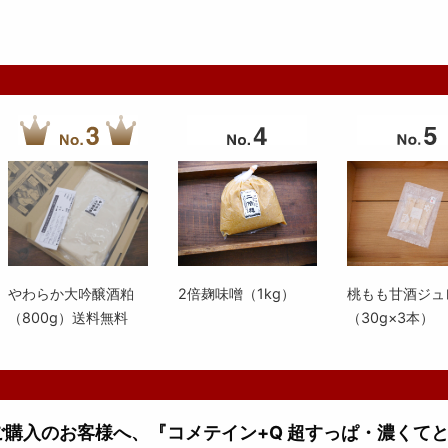
やわらか大吟醸酒粕
2倍麹味噌（1kg）
桃もも甘酒ジュ
（800g）送料無料
（30g×3本）
上ご購入のお客様へ、『コメテイン+Q 超すっぱ・濃くて