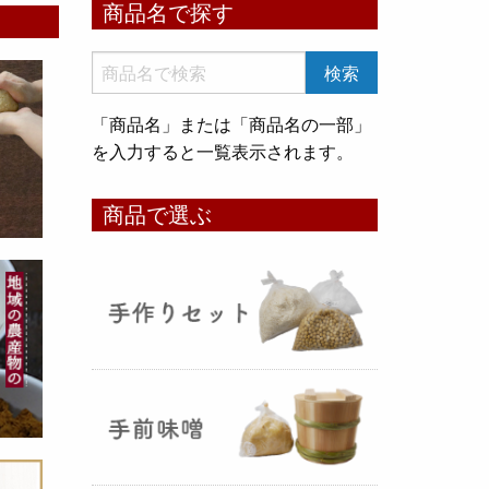
商品名で探す
いめ甘酒 30g』と『オートミー
ル甘酒 30g』
のスティックタイ
プをリリース致しました。何処へ
でも持ち運びが出来て、非常に便
「商品名」または「商品名の一部」
利です！
を入力すると一覧表示されます。
コメ貯蔵 アルミ袋完成致しまし
商品で選ぶ
た！
（2025年08月12日）
3重チャック・エア抜きバルブ付
きの
お米5kg貯蔵用アルミ袋
が完
成しました！完全オリジナルで特
別な仕様でお米の美味しさをその