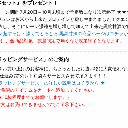
本セット』をプレゼント！
ーン期間 7月20日～10月末頃まで予定数になり次第終了 ★★
 ジュレはお米から出来たプロテインと称し生まれました！クエ
抜し、そこにレモン濃縮を増し増しで加えて出来た黒麹甘酒で
Q 超すっぱ・濃くてとろとろ 黒麹甘酒の商品ページはコチラか
ンは、全商品対象、数量限定で無くなり次第終了となります。
ラッピングサービス」のご案内
をお買い上げのお客様に、ちょっとしたお遣い物に大変便利な
樽仕込み館"のレトロ袋をサービスさせて頂きます！！
ラッピングサービス」の詳しい説明はコチラから ★
ご希望のアイテムをカートへ追加してください。
＋10枚程度まででお願いします。）
注文はお受けできませんのでご了承下さい。