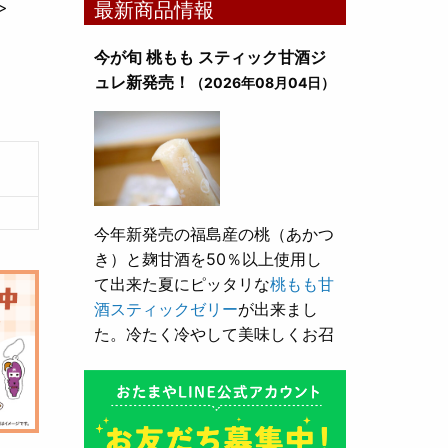
>
最新商品情報
今が旬 桃もも スティック甘酒ジ
ュレ新発売！
（2026年08月04日）
今年新発売の福島産の桃（あかつ
き）と麹甘酒を50％以上使用し
て出来た夏にピッタリな
桃もも甘
酒スティックゼリー
が出来まし
た。冷たく冷やして美味しくお召
し上がり頂けます。
とろり漬け込み用酒粕が新発売！
（2026年05月10日）