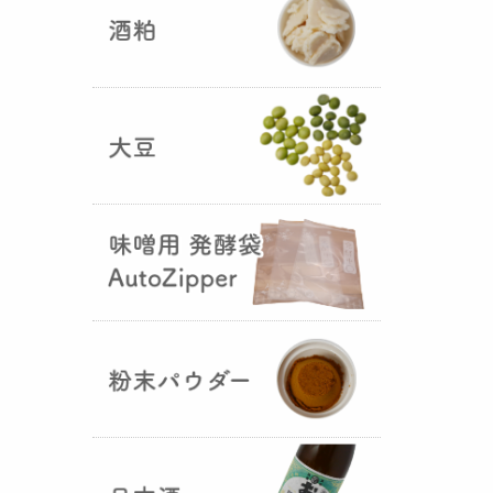
5つの素材だけで出来た辛味
噌・・・その名も『
おたまやジャ
ン
』が登場しました！そのままで
も、薬味や調味料を足しても利用
できます。
大麦白麹の新発売！
（2025年02月
25日）