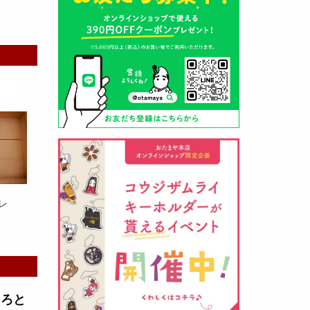
山形酒蔵の今期新粕を低温でじっ
くりと熟成させて、
とろり漬け込
み用酒粕
が出来ました！甘みとう
まみをしっかりと引き出して出来
ました。野菜、お魚、お肉等の漬
け込みにどうぞ・・・
レ
クロ黒麹甘酒 スティック新発売
（2026年03月08日）
とろと