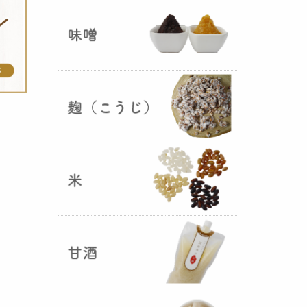
ままキープ！酸化防止と長期保存
を可能にしました！
山形さくらんぼ甘酒ゼリー発売
（2025年06月13日）
山形のさくらんぼをペーストにし
て、当店の生甘酒と合わせフレッ
シュな酸味の効いた
さくらんぼ甘
酒ジュレ（ゼリー）
が出来まし
た。
おたまやジャン 辛味噌発売！
（2025年05月07日）