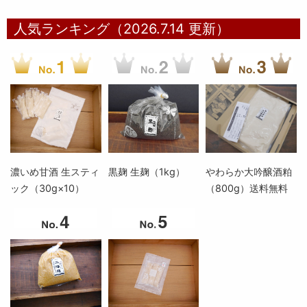
人気ランキング（2026.7.14 更新）
濃いめ甘酒 生スティ
黒麹 生麹（1kg）
やわらか大吟醸酒粕
ック（30g×10）
（800g）送料無料