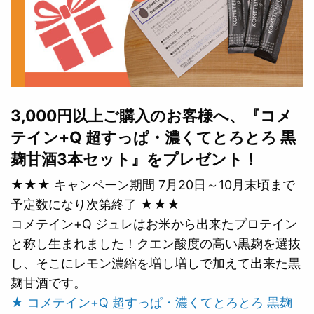
3,000円以上ご購入のお客様へ、『コメ
テイン+Q 超すっぱ・濃くてとろとろ 黒
麹甘酒3本セット』をプレゼント！
★★★ キャンペーン期間 7月20日～10月末頃まで
予定数になり次第終了 ★★★
コメテイン+Q ジュレはお米から出来たプロテイン
と称し生まれました！クエン酸度の高い黒麹を選抜
し、そこにレモン濃縮を増し増しで加えて出来た黒
麹甘酒です。
★ コメテイン+Q 超すっぱ・濃くてとろとろ 黒麹