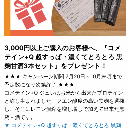
3,000円以上ご購入のお客様へ、『コメ
テイン+Q 超すっぱ・濃くてとろとろ 黒
麹甘酒3本セット』をプレゼント！
★★★ キャンペーン期間 7月20日～10月末頃まで
予定数になり次第終了 ★★★
コメテイン+Q ジュレはお米から出来たプロテイン
と称し生まれました！クエン酸度の高い黒麹を選抜
し、そこにレモン濃縮を増し増しで加えて出来た黒
麹甘酒です。
★ コメテイン+Q 超すっぱ・濃くてとろとろ 黒麹