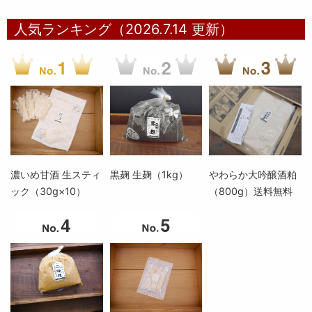
人気ランキング（2026.7.14 更新）
濃いめ甘酒 生スティ
黒麹 生麹（1kg）
やわらか大吟醸酒粕
ック（30g×10）
（800g）送料無料