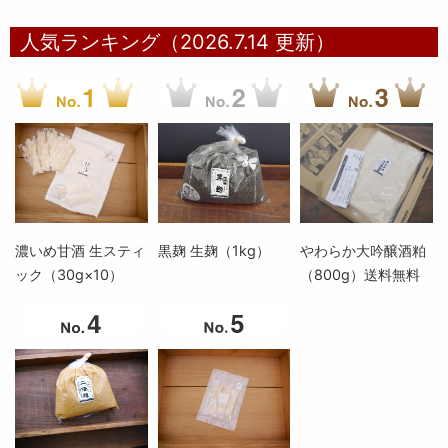
人気ランキング（2026.7.14 更新）
濃いめ甘酒 生スティ
黒麹 生麹（1kg）
やわらか大吟醸酒粕
ック（30g×10）
（800g）送料無料