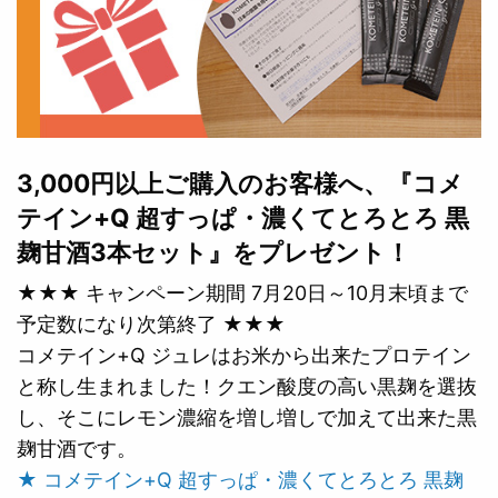
3,000円以上ご購入のお客様へ、『コメ
テイン+Q 超すっぱ・濃くてとろとろ 黒
麹甘酒3本セット』をプレゼント！
★★★ キャンペーン期間 7月20日～10月末頃まで
予定数になり次第終了 ★★★
コメテイン+Q ジュレはお米から出来たプロテイン
と称し生まれました！クエン酸度の高い黒麹を選抜
し、そこにレモン濃縮を増し増しで加えて出来た黒
麹甘酒です。
★ コメテイン+Q 超すっぱ・濃くてとろとろ 黒麹