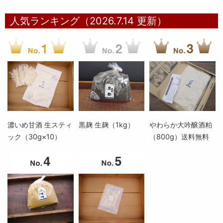
人気ランキング（2026.7.14 更新）
濃いめ甘酒 生スティ
黒麹 生麹（1kg）
やわらか大吟醸酒粕
ック（30g×10）
（800g）送料無料