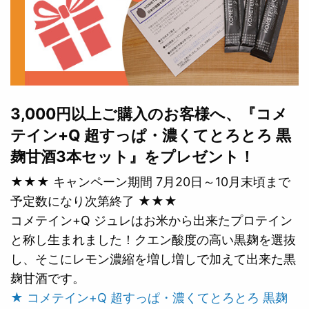
3,000円以上ご購入のお客様へ、『コメ
テイン+Q 超すっぱ・濃くてとろとろ 黒
麹甘酒3本セット』をプレゼント！
★★★ キャンペーン期間 7月20日～10月末頃まで
予定数になり次第終了 ★★★
コメテイン+Q ジュレはお米から出来たプロテイン
と称し生まれました！クエン酸度の高い黒麹を選抜
し、そこにレモン濃縮を増し増しで加えて出来た黒
麹甘酒です。
★ コメテイン+Q 超すっぱ・濃くてとろとろ 黒麹